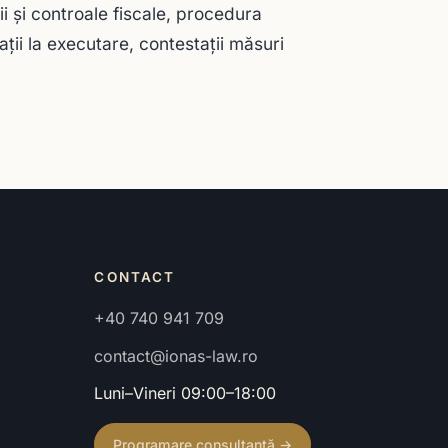
ţii şi controale fiscale, procedura
taţii la executare, contestaţii măsuri
CONTACT
+40 740 941 709
contact@ionas-law.ro
Luni–Vineri 09:00–18:00
Programare consultanță →