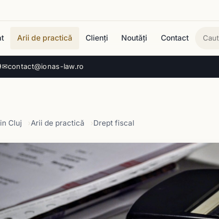
t
Arii de practică
Clienți
Noutăți
Contact
Cau
9
✉
contact@ionas-law.ro
in Cluj
Arii de practică
Drept fiscal