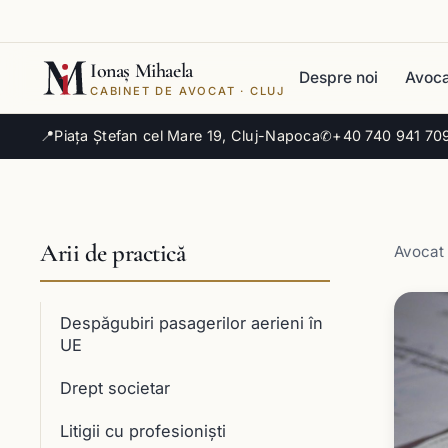
Ionaș Mihaela
Despre noi
Avoca
CABINET DE AVOCAT · CLUJ
📍
Piața Ștefan cel Mare 19, Cluj-Napoca
✆
+40 740 941 70
Arii de practică
Avocat 
Despăgubiri pasagerilor aerieni în
UE
Drept societar
Litigii cu profesioniști