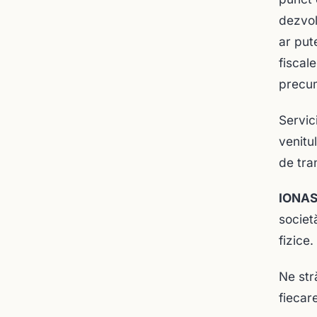
dezvol
ar put
fiscal
precum 
Servic
venitul
de tra
IONAS
societ
fizice.
Ne str
fiecare