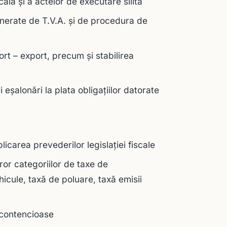
cală și a actelor de executare silită
generate de T.V.A. și de procedura de
ort – export, precum și stabilirea
i eșalonări la plata obligațiilor datorate
licarea prevederilor legislației fiscale
ror categoriilor de taxe de
icule, taxă de poluare, taxă emisii
necontencioase