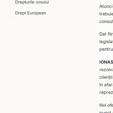
Drepturile omului
Atunci
Drept European
trebui
consul
Dat fi
legisl
pentru 
IONAS
rezolv
clienți
în afa
reprez
Noi ofe
punct 