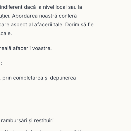
ndiferent dacă la nivel local sau la
luției. Abordarea noastră conferă
are aspect al afacerii tale. Dorim să fie
cale.
eală afacerii voastre.
:
ii, prin completarea și depunerea
rambursări și restituiri