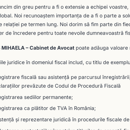
ncim din greu pentru a fi o extensie a echipei voastre, i
global. Noi recunoaștem importanța de a fi o parte a so
e relației pe termen lung. Noi dorim să fim parte din fiec
ier de încredere pentru toate nevoile dumneavoastră fis
 MIHAELA – Cabinet de Avocat
poate adăuga valoare r
ile juridice în domeniul fiscal includ, cu titlu de exemplu
egistrare fiscală sau asistență pe parcursul înregistrăr
larațiilor prevăzute de Codul de Procedură Fiscală
egistrarea sediilor permanente;
egistrarea ca plătitor de TVA în România;
stență și reprezentare juridică în procedurile fiscale de 