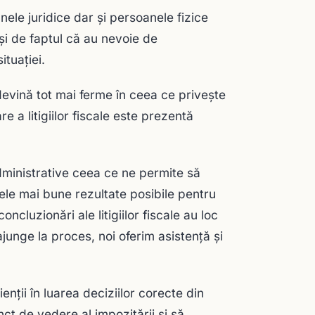
le juridice dar și persoanele fizice
 și de faptul că au nevoie de
ituației.
 devină tot mai ferme în ceea ce privește
e a litigiilor fiscale este prezentă
dministrative ceea ce ne permite să
ele mai bune rezultate posibile pentru
oncluzionări ale litigiilor fiscale au loc
ajunge la proces, noi oferim asistență și
ienții în luarea deciziilor corecte din
nct de vedere al impozitării și să