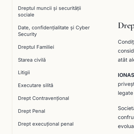
Dreptul muncii și securității
sociale
Drep
Date, confidențialitate și Cyber
Security
Condiț
Dreptul Familiei
consid
atât a
Starea civilă
Litigii
IONAS
priveșt
Executare silită
legate
Drept Contravențional
Societ
Drept Penal
confru
Drept execuţional penal
evolua