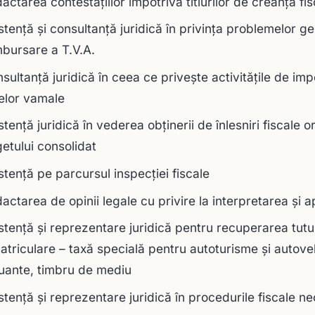
actarea contestațiilor împotriva titlurilor de creanță fis
stență și consultanță juridică în privința problemelor 
bursare a T.V.A.
sultanță juridică în ceea ce privește activitățile de imp
elor vamale
stență juridică în vederea obținerii de înlesniri fiscale or
etului consolidat
stență pe parcursul inspecției fiscale
actarea de opinii legale cu privire la interpretarea și ap
stenţă şi reprezentare juridică pentru recuperarea tutu
atriculare – taxă specială pentru autoturisme şi autoveh
uante, timbru de mediu
stenţă şi reprezentare juridică în procedurile fiscale 