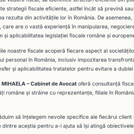
te strategii fiscale eficiente, astfel încât să prevină sa
ea rezulta din activitățile lor în România. De asemenea, 
e, care are o vastă experiență în manipularea, negocierea
și aplicabilitatea legislației fiscale române și europene î
iile noastre fiscale acoperă fiecare aspect al societățilo
ui personal în România, inclusiv impozitarea transfrontali
nsfer și aplicabilitatea tratatelor pentru evitare a duble
 MIHAELA – Cabinet de Avocat
oferă consultanță fiscal
ăți române și străine cu reprezentanțe, filiale în Român
ăduim să înțelegem nevoile specifice ale fiecărui client
 dintre aceștia pentru a-i ajuta să își atingă obiectivele