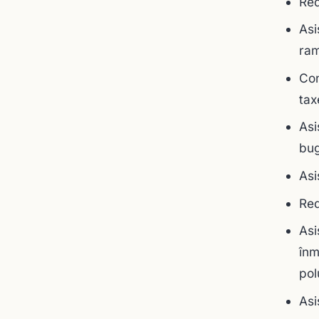
Red
Asi
ram
Con
tax
Asi
bug
Asi
Red
Asi
înm
pol
Asi