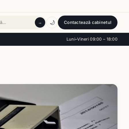
🌙
Contactează cabinetul
→
tă
Luni–Vineri 09:00 – 18:00