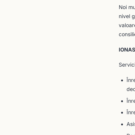
Noi mu
nivel 
valoar
consil
IONAS
Servici
Înr
dec
Înr
Înr
Asi