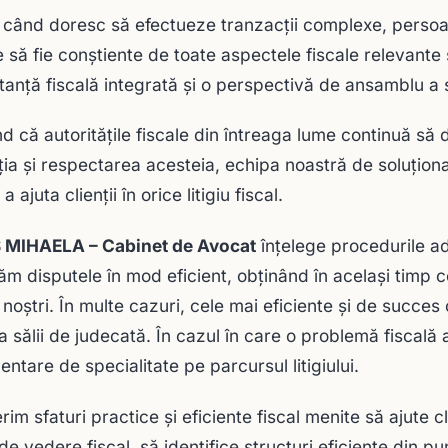
 când doresc să efectueze tranzacții complexe, persoane
e să fie conștiente de toate aspectele fiscale relevante
tanță fiscală integrată și o perspectivă de ansamblu a s
ind că autoritățile fiscale din întreaga lume continuă să
ația și respectarea acesteia, echipa noastră de soluționar
a ajuta clienții în orice litigiu fiscal.
 MIHAELA – Cabinet de Avocat
înțelege procedurile a
ăm disputele în mod eficient, obținând în același timp c
i noștri. În multe cazuri, cele mai eficiente și de succes c
ra sălii de judecată. În cazul în care o problemă fiscală 
entare de specialitate pe parcursul litigiului.
rim sfaturi practice și eficiente fiscal menite să ajute cl
de vedere fiscal, să identifice structuri eficiente din pu