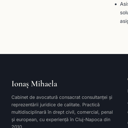
Asi
sol
asi
Ionaș Mihaela
Cabinet de avocatură consacrat consultanței și
reprezentării juridice de calitate. Practică
multidisciplinară în drept civil, comercial, penal
și european, cu experiență în Cluj-Napoca din
2010.