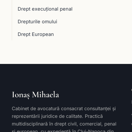
Drept execuţional penal
Drepturile omului
Drept European
Ionaș Mihaela
Cabinet de avocatură consacrat consultanței și
reprezentării juridice de calitate. Practică
multidisciplinară în drept civil, comercial, penal
și european, cu experiență în Cluj-Napoca din