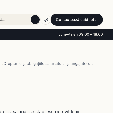
🌙
Contactează cabinetul
→
tă
Luni–Vineri 09:00 – 18:00
Drepturile şi obligaţiile salariatului şi angajatorului
or şi salariat se stabilesc potrivit legii,