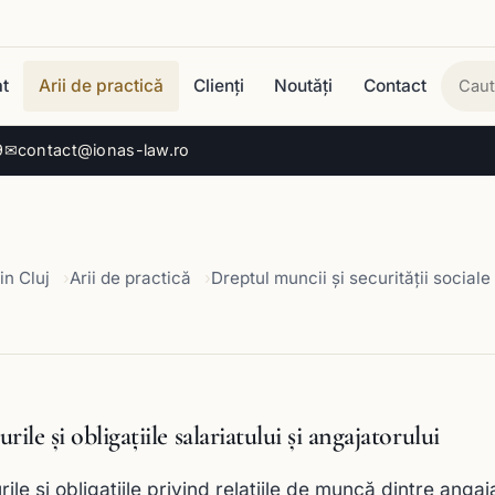
t
Arii de practică
Clienți
Noutăți
Contact
Cau
9
✉
contact@ionas-law.ro
in Cluj
Arii de practică
Dreptul muncii și securității sociale
rile şi obligaţiile salariatului şi angajatorului
ile şi obligaţiile privind relaţiile de muncă dintre angajat