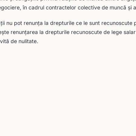
egociere, în cadrul contractelor colective de muncă şi 
aţii nu pot renunţa la drepturile ce le sunt recunoscute 
şte renunţarea la drepturile recunoscute de lege salaria
vită de nulitate.