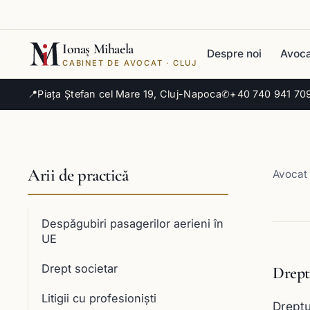
Ionaș Mihaela
Despre noi
Avoca
CABINET DE AVOCAT · CLUJ
📍
Piața Ștefan cel Mare 19, Cluj-Napoca
✆
+40 740 941 70
Arii de practică
Avocat 
Despăgubiri pasagerilor aerieni în
UE
Drept societar
Dreptu
Litigii cu profesioniști
Dreptur