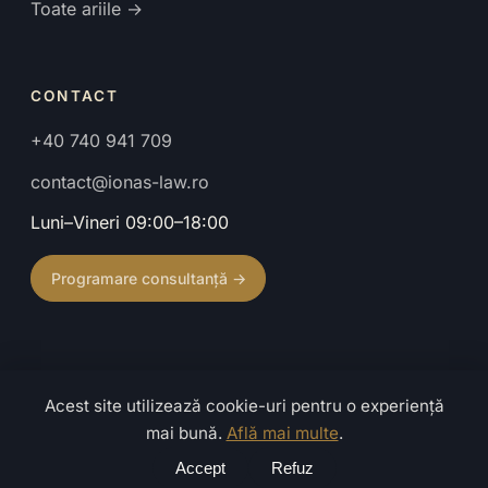
Toate ariile →
CONTACT
+40 740 941 709
contact@ionas-law.ro
Luni–Vineri 09:00–18:00
Programare consultanță →
Acest site utilizează cookie-uri pentru o experiență
© 2026 Cabinet de Avocat Ionaș Mihaela. Toate drepturile
mai bună.
Află mai multe
.
rezervate.
Confidențialitate
·
Termeni
·
Caută
Accept
Refuz