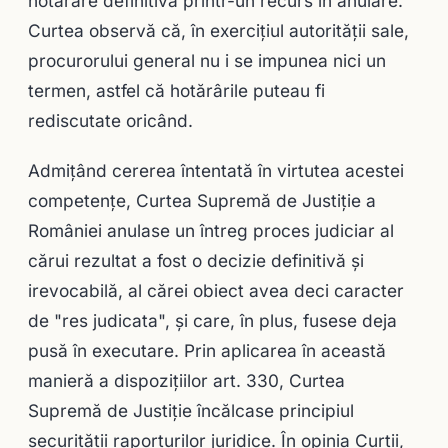
hotărâre definitivă printr-un recurs în anulare.
Curtea observă că, în exerciţiul autorităţii sale,
procurorului general nu i se impunea nici un
termen, astfel că hotărârile puteau fi
rediscutate oricând.
Admiţând cererea întentată în virtutea acestei
competenţe, Curtea Supremă de Justiţie a
României anulase un întreg proces judiciar al
cărui rezultat a fost o decizie definitivă şi
irevocabilă, al cărei obiect avea deci caracter
de "res judicata", şi care, în plus, fusese deja
pusă în executare. Prin aplicarea în această
manieră a dispoziţiilor art. 330, Curtea
Supremă de Justiţie încălcase principiul
securităţii raporturilor juridice. În opinia Curţii,