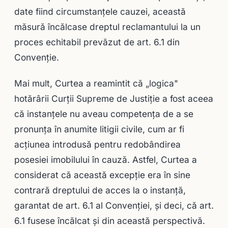
date fiind circumstanţele cauzei, această
măsură încălcase dreptul reclamantului la un
proces echitabil prevăzut de art. 6.1 din
Convenţie.
Mai mult, Curtea a reamintit că „logica"
hotărârii Curţii Supreme de Justiţie a fost aceea
că instanţele nu aveau competenţa de a se
pronunţa în anumite litigii civile, cum ar fi
acţiunea introdusă pentru redobândirea
posesiei imobilului în cauză. Astfel, Curtea a
considerat că această excepţie era în sine
contrară dreptului de acces la o instanţă,
garantat de art. 6.1 al Convenţiei, şi deci, că art.
6.1 fusese încălcat şi din această perspectivă.