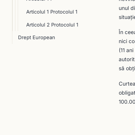
unul d
Articolul 1 Protocolul 1
situaţ
Articolul 2 Protocolul 1
În cee
Drept European
nici c
(11 an
autori
să obţ
Curtea
obliga
100.00