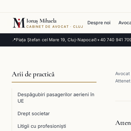
Ionaș Mihaela
Despre noi
Avoca
CABINET DE AVOCAT · CLUJ
📍
Piața Ștefan cel Mare 19, Cluj-Napoca
✆
+40 740 941 70
Arii de practică
Avocat 
Attenet
Despăgubiri pasagerilor aerieni în
UE
Drept societar
Atten
Litigii cu profesioniști