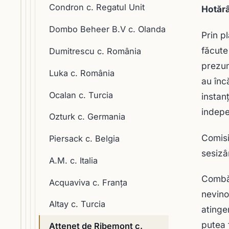
Condron c. Regatul Unit
Hotărâ
Dombo Beheer B.V c. Olanda
Prin p
făcute
Dumitrescu c. România
prezum
Luka c. România
au înc
Ocalan c. Turcia
instan
indepe
Ozturk c. Germania
Comisi
Piersack c. Belgia
sesizâ
A.M. c. Italia
Combăt
Acquaviva c. Franţa
nevino
Altay c. Turcia
atinge
putea 
Attenet de Ribemont c.