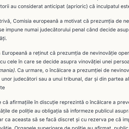
torii au considerat anticipat (aprioric) că inculpatul est
rivă, Comisia europeană a motivat că prezumţia de nev
se impune numai judecătorului penal când decide asupra 
ăţi.
 Europeană a reţinut că prezumţia de nevinovăţie opere
cu cele în care se decide asupra vinovăţiei unei perso
mania).
Ca urmare, o încălcare a prezumţiei de nevinov
unor judecători sau a unui tribunal, dar şi din partea alt
te
e că afirmaţiile în discuţie reprezintă o încălcare a pre
tăţile de poliţie au obligaţia să informeze publicul asup
r ca aceasta să se facă discret şi cu rezerva pe câ i
văţie. Organele superioare de poliție au afirmat, public