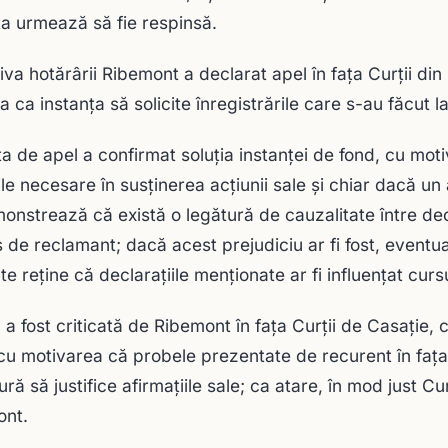
a urmează să fie respinsă.
iva hotărârii Ribemont a declarat apel în faţa Curţii din 
a ca instanţa să solicite înregistrările care s-au făcut l
ţa de apel a confirmat soluţia instanţei de fond, cu mot
le necesare în susţinerea acţiunii sale şi chiar dacă un
onstrează că există o legătură de cauzalitate între decla
s de reclamant; dacă acest prejudiciu ar fi fost, eventu
te reţine că declaraţiile menţionate ar fi influenţat curs
a a fost criticată de Ribemont în faţa Curţii de Casaţie,
cu motivarea că probele prezentate de recurent în faţa 
ură să justifice afirmaţiile sale; ca atare, în mod just C
ont.