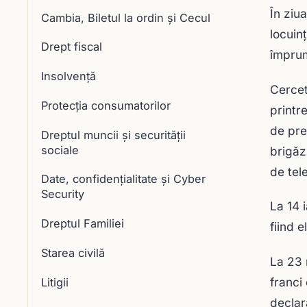
În ziu
Cambia, Biletul la ordin și Cecul
locuin
Drept fiscal
împrum
Insolvență
Cercet
Protecția consumatorilor
printr
de pres
Dreptul muncii și securității
sociale
brigăz
de tele
Date, confidențialitate și Cyber
Security
La 14 
Dreptul Familiei
fiind 
Starea civilă
La 23 
franci
Litigii
declara