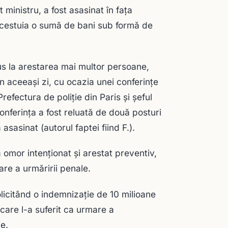
ministru, a fost asasinat în faţa
acestuia o sumă de bani sub formă de
dus la arestarea mai multor persoane,
în aceeaşi zi, cu ocazia unei conferinţe
Prefectura de poliţie din Paris şi şeful
onferinţa a fost reluată de două posturi
asasinat (autorul faptei fiind F.).
a omor intenţionat şi arestat preventiv,
are a urmăririi penale.
licitând o indemnizaţie de 10 milioane
 care l-a suferit ca urmare a
ie.