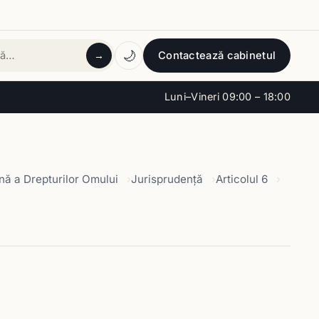
🌙
Contactează cabinetul
→
tă
Luni–Vineri 09:00 – 18:00
ă a Drepturilor Omului
Jurisprudență
Articolul 6