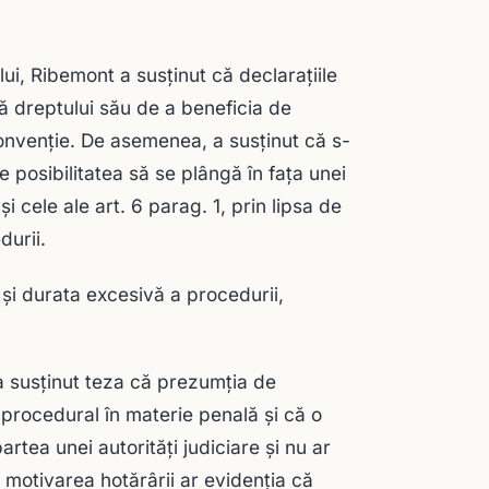
i, Ribemont a susţinut că declaraţiile
ă dreptului său de a beneficia de
Convenţie. De asemenea, a susţinut că s-
e posibilitatea să se plângă în faţa unei
i cele ale art. 6 parag. 1, prin lipsa de
durii.
şi durata excesivă a procedurii,
 susţinut teza că prezumţia de
 procedural în materie penală şi că o
rtea unei autorităţi judiciare şi nu ar
motivarea hotărârii ar evidenţia că