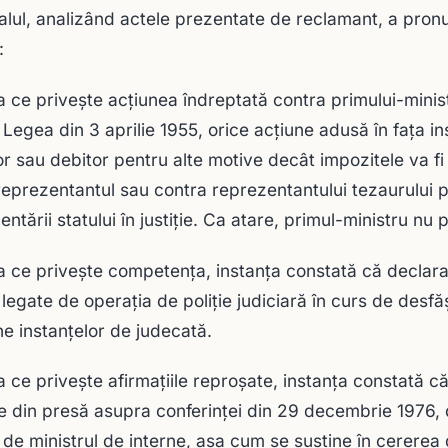
alul, analizând actele prezentate de reclamant, a pron
:
a ce priveşte acţiunea îndreptată contra primului-ministr
 Legea din 3 aprilie 1955, orice acţiune adusă în faţa in
or sau debitor pentru alte motive decât impozitele va fi 
reprezentantul sau contra reprezentantului tezaurului p
entării statului în justiţie. Ca atare, primul-ministru nu 
a ce priveşte competenţa, instanţa constată că declaraţi
 legate de operaţia de poliţie judiciară în curs de des
ne instanţelor de judecată.
a ce priveşte afirmaţiile reproşate, instanţa constată 
e din presă asupra conferinţei din 29 decembrie 1976, d
 de ministrul de interne, aşa cum se susţine în cerere