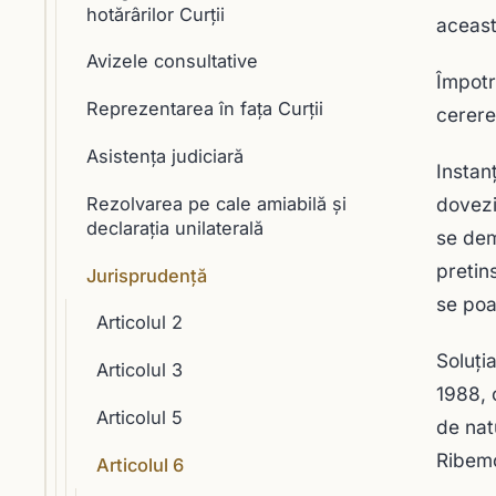
hotărârilor Curţii
aceast
Avizele consultative
Împotr
Reprezentarea în faţa Curţii
cerere
Asistenţa judiciară
Instan
Rezolvarea pe cale amiabilă şi
dovezi
declaraţia unilaterală
se dem
pretin
Jurisprudență
se poa
Articolul 2
Soluţi
Articolul 3
1988, 
Articolul 5
de nat
Ribem
Articolul 6