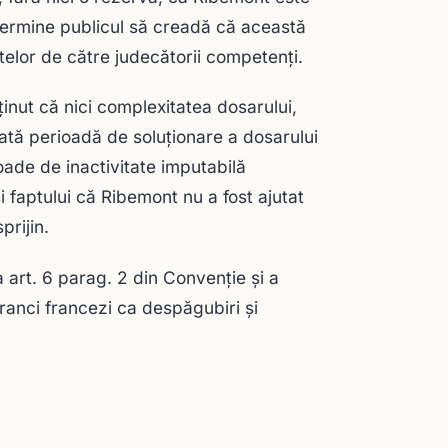
determine publicul să creadă că această
ptelor de către judecătorii competenţi.
inut că nici complexitatea dosarului,
gată perioadă de soluţionare a dosarului
oade de inactivitate imputabilă
și faptului că Ribemont nu a fost ajutat
prijin.
a art. 6 parag. 2 din Convenţie şi a
franci francezi ca despăgubiri şi