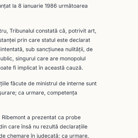
unţat la 8 ianuarie 1986 următoarea
u, Tribunalul constată că, potrivit art,
stanţei prin care statul este declarat
intentată, sub sancţiunea nulităţii, de
ublic, singurul care are monopolul
poate fi implicat în această cauză.
ile făcute de ministrul de interne sunt
făşurare; ca urmare, competenţa
că Ribemont a prezentat ca probe
in care însă nu rezultă declaraţiile
a de chemare în judecată; ca urmare,