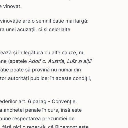
e vinovat.
inovăţie are o semnificaţie mai largă:
unei acuzaţii, ci şi celorlalte
ază şi în legătură cu alte cauze, nu
ane (speţele
Adolf c. Austria, Luîz şi alţii
ăţie poate să provină nu numai din
or autorităţi publice; în aceste condiţii,
vederilor art. 6 parag - Convenţie.
ra anchetei penale în curs, însă este
mpune respectarea prezumţiei de
, fără nici o rezervă, că Ribemont este