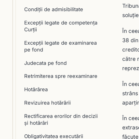
Tribun
Condiții de admisibilitate
soluţie
Excepții legate de competența
Curții
În cee
38 din
Excepții legate de examinarea
credit
pe fond
către 
Judecata pe fond
reprez
Retrimiterea spre reexaminare
În cee
Hotărârea
strâns
aparţi
Revizuirea hotărârii
Rectificarea erorilor din decizii
În cee
şi hotărâri
extras
Obligativitatea executării
făcute