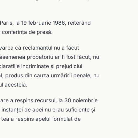
Paris, la 19 februarie 1986, reiterând
a conferinţa de presă.
ivarea că reclamantul nu a făcut
 asemenea probatoriu ar fi fost făcut, nu
raţiile incriminate şi prejudiciul
al, produs din cauza urmăririi penale, nu
ul acesteia.
 care a respins recursul, la 30 noiembrie
instanţei de apei nu erau suficiente şi
urtea a respins apelul formulat de