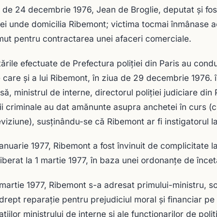
a de 24 decembrie 1976, Jean de Broglie, deputat şi fost 
ţei unde domicilia Ribemont; victima tocmai înmânase 
ut pentru contractarea unei afaceri comerciale.
ările efectuate de Prefectura poliţiei din Paris au con
e care şi a lui Ribemont, în ziua de 29 decembrie 1976. 
ă, ministrul de interne, directorul poliţiei judiciare din 
ii criminale au dat amănunte asupra anchetei în curs (c
viziune), susţinându-se că Ribemont ar fi instigatorul la 
ianuarie 1977, Ribemont a fost învinuit de complicitate l
eliberat la 1 martie 1977, în baza unei ordonanţe de încet
martie 1977, Ribemont s-a adresat primului-ministru, so
 drept reparaţie pentru prejudiciul moral şi financiar pe
ţiilor ministrului de interne şi ale funcţionarilor de poliţ