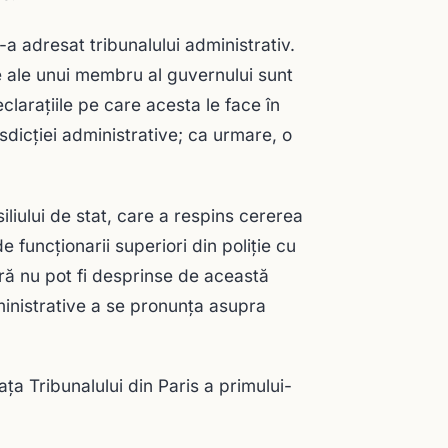
-a adresat tribunalului administrativ.
e ale unui membru al guvernului sunt
laraţiile pe care acesta le face în
isdicţiei administrative; ca urmare, o
iliului de stat, care a respins cererea
e funcţionarii superiori din poliţie cu
iară nu pot fi desprinse de această
ministrative a se pronunţa asupra
a Tribunalului din Paris a primului-