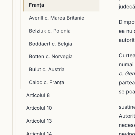
Franţa
judecă
Averill c. Marea Britanie
Dimpot
Belziuk c. Polonia
ea nu 
autorit
Boddaert c. Belgia
Curtea
Botten c. Norvegia
numai 
Bulut c. Austria
c. Ger
Caloc c. Franţa
partea 
se poa
Articolul 8
susţin
Articolul 10
Autori
Articolul 13
necesa
nevino
Articolul 14