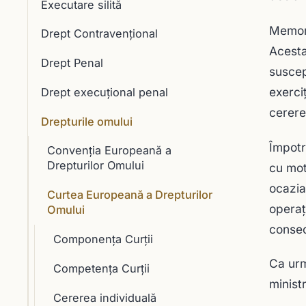
Executare silită
Memori
Drept Contravențional
Acesta
Drept Penal
suscep
exerci
Drept execuţional penal
cerere
Drepturile omului
Împotr
Convenția Europeană a
Drepturilor Omului
cu mot
ocazia
Curtea Europeană a Drepturilor
operaţ
Omului
consec
Componenţa Curţii
Ca urm
Competența Curții
minist
Cererea individuală