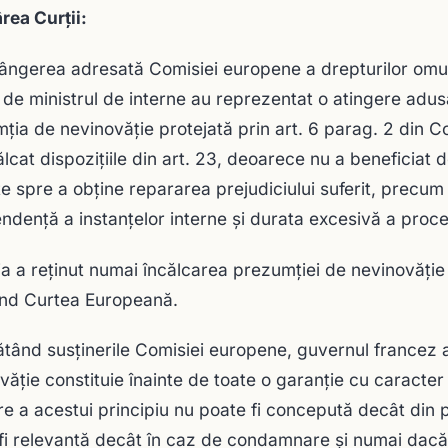
rea Curții:
lângerea adresată Comisiei europene a drepturilor omulu
 de ministrul de interne au reprezentat o atingere adus
ţia de nevinovăţie protejată prin art. 6 parag. 2 din 
ălcat dispoziţiile din art. 23, deoarece nu a beneficiat d
ţe spre a obţine repararea prejudiciului suferit, precum ş
ndenţă a instanţelor interne şi durata excesivă a proce
a a reţinut numai încălcarea prezumţiei de nevinovăţie 
nd Curtea Europeană.
ând susţinerile Comisiei europene, guvernul francez a
văţie constituie înainte de toate o garanţie cu caracter
re a acestui principiu nu poate fi concepută decât din pa
fi relevantă decât în caz de condamnare şi numai dacă 