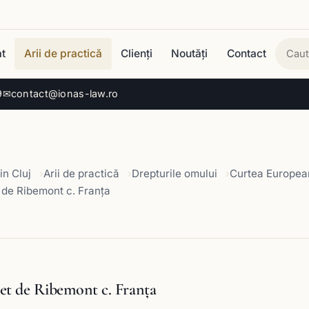
t
Arii de practică
Clienți
Noutăți
Contact
Cau
9
✉
contact@ionas-law.ro
in Cluj
Arii de practică
Drepturile omului
Curtea European
 de Ribemont c. Franţa
et de Ribemont c. Franţa