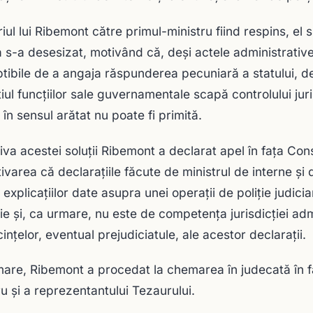
ul lui Ribemont către primul-ministru fiind respins, el s
 s-a desesizat, motivând că, deşi actele administrativ
tibile de a angaja răspunderea pecuniară a statului, dec
ţiul funcţiilor sale guvernamentale scapă controlului jur
 în sensul arătat nu poate fi primită.
iva acestei soluţii Ribemont a declarat apel în faţa Cons
ivarea că declaraţiile făcute de ministrul de interne şi d
 explicaţiilor date asupra unei operaţii de poliţie judic
ie şi, ca urmare, nu este de competenţa jurisdicţiei ad
inţelor, eventual prejudiciatule, ale acestor declaraţii.
are, Ribemont a procedat la chemarea în judecată în faţ
ru şi a reprezentantului Tezaurului.