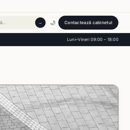
🌙
Contactează cabinetul
→
tă
Luni–Vineri 09:00 – 18:00