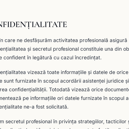
FIDENŢIALITATE
 în care ne desfăşurăm activitatea profesională asigură 
enţialitatea şi secretul profesional constituie una din 
de confident în legătură cu cazul încredinţat.
nţialitatea vizează toate informaţiile şi datele de orice 
 sunt furnizate în scopul acordării asistenţei juridice şi
rea confidenţialităţii. Totodată vizează orice documen
entează pe informaţiile ori datele furnizate în scopul ac
nţialitate ne-a fost solicitată.
 secretul profesional în privinţa strategiilor, tacticilor