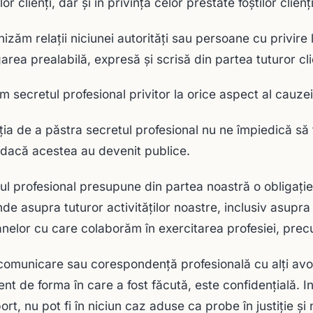
lor clienți, dar și în privința celor prestate foștilor clienți
nizăm relaţii niciunei autorităţi sau persoane cu privir
area prealabilă, expresă şi scrisă din partea tuturor clie
m secretul profesional privitor la orice aspect al cauzei
ţia de a păstra secretul profesional nu ne împiedică să fo
, dacă acestea au devenit publice.
ul profesional presupune din partea noastră o obligație 
nde asupra tuturor activităţilor noastre, inclusiv asupra 
nelor cu care colaborăm în exercitarea profesiei, precum
comunicare sau corespondenţă profesională cu alți avoca
ent de forma în care a fost făcută, este confidenţială. In
rt, nu pot fi în niciun caz aduse ca probe în justiţie şi n