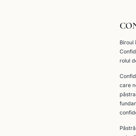
CON
Biroul
Confid
rolul 
Confide
care ne
păstra
fundam
confide
Păstrăm