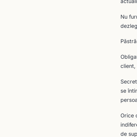
actuali
Nu fur
dezleg
Păstră
Obliga
client
Secret
se înti
persoa
Orice 
indifer
de supo