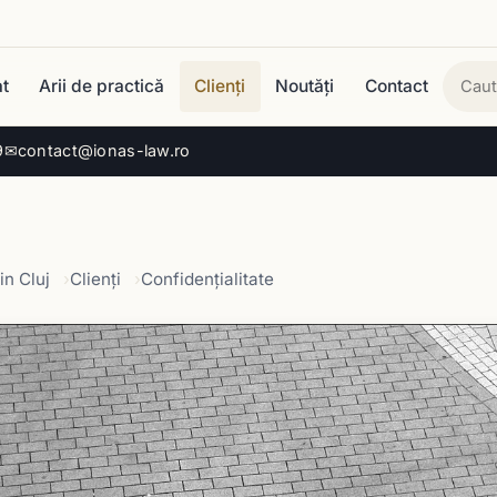
t
Arii de practică
Clienți
Noutăți
Contact
Cau
9
✉
contact@ionas-law.ro
in Cluj
Clienți
Confidenţialitate