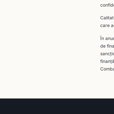
confide
Calita
care a
În anu
de fin
sancţi
finanţă
Combat