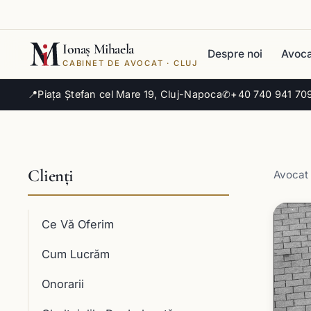
Ionaș Mihaela
Despre noi
Avoca
CABINET DE AVOCAT · CLUJ
📍
Piața Ștefan cel Mare 19, Cluj-Napoca
✆
+40 740 941 70
Clienți
Avocat 
Ce Vă Oferim
Cum Lucrăm
Onorarii