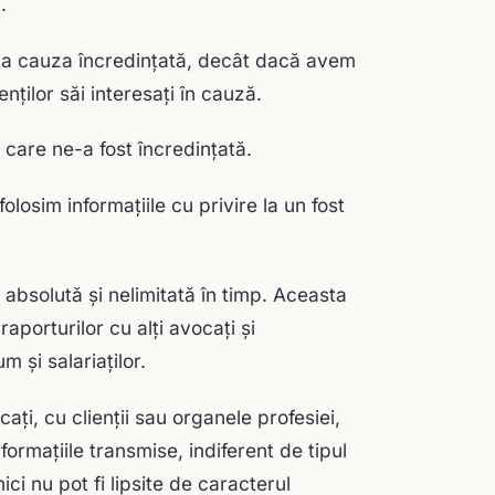
.
e la cauza încredinţată, decât dacă avem
nţilor săi interesaţi în cauză.
 care ne-a fost încredinţată.
losim informaţiile cu privire la un fost
absolută şi nelimitată în timp. Aceasta
raporturilor cu alţi avocaţi şi
 şi salariaţilor.
ţi, cu clienții sau organele profesiei,
formațiile transmise, indiferent de tipul
ici nu pot fi lipsite de caracterul