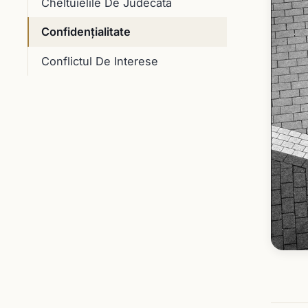
Cheltuielile De Judecată
Confidenţialitate
Conflictul De Interese