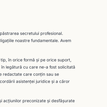
păstrarea secretului profesional.
obligaţiile noastre fundamentale. Avem
tip, în orice formă şi pe orice suport,
 în legătură cu care ne-a fost solicitată
te redactate care conţin sau se
ordării asistenţei juridice şi a căror
 şi acţiunilor preconizate şi desfăşurate