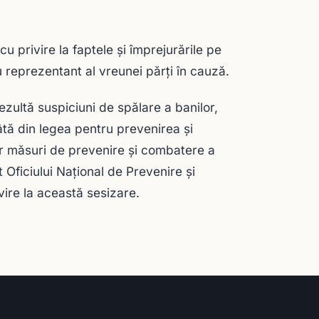
u privire la faptele şi împrejurările pe
 reprezentant al vreunei părţi în cauză.
ezultă suspiciuni de spălare a banilor,
âtă din legea pentru prevenirea şi
nor măsuri de prevenire şi combatere a
nt Oficiului Naţional de Prevenire şi
vire la această sesizare.