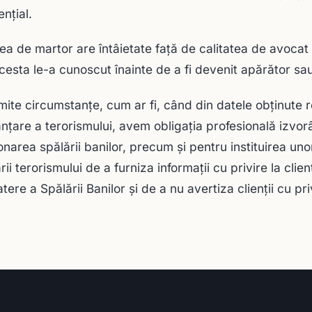
nţial.
tea de martor are întâietate faţă de calitatea de avocat c
cesta le-a cunoscut înainte de a fi devenit apărător sau
mite circumstanțe, cum ar fi, când din datele obţinute r
anţare a terorismului, avem obligația profesională izvor
onarea spălării banilor, precum şi pentru instituirea u
rii terorismului de a furniza informații cu privire la clie
ere a Spălării Banilor și de a nu avertiza clienţii cu pri