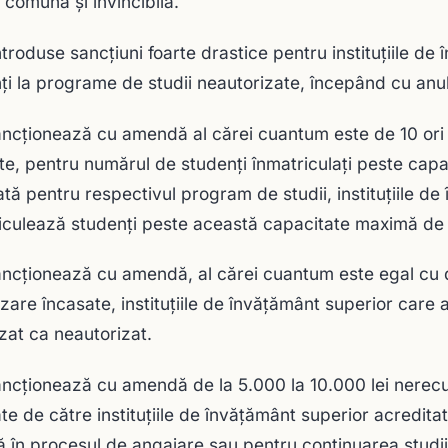
 comună şi invincibilă.
ntroduse sancțiuni foarte drastice pentru instituțiile d
ți la programe de studii neautorizate, începând cu anul
ancţionează cu amendă al cărei cuantum este de 10 ori 
te, pentru numărul de studenţi înmatriculaţi peste cap
tă pentru respectivul program de studii, instituţiile d
iculează studenţi peste această capacitate maximă de 
ancţionează cu amendă, al cărei cuantum este egal cu d
izare încasate, instituţiile de învăţământ superior care 
zat ca neautorizat.
ancţionează cu amendă de la 5.000 la 10.000 lei nerecun
ate de către instituţiile de învăţământ superior acredita
că în procesul de angajare sau pentru continuarea studii