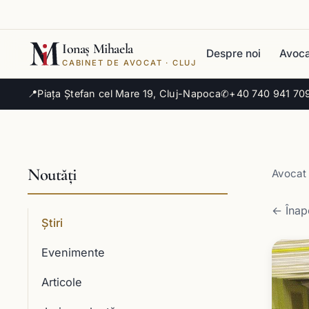
Ionaș Mihaela
Despre noi
Avoca
CABINET DE AVOCAT · CLUJ
📍
Piața Ștefan cel Mare 19, Cluj-Napoca
✆
+40 740 941 70
Noutăți
Avocat 
← Înapo
Știri
Evenimente
Articole