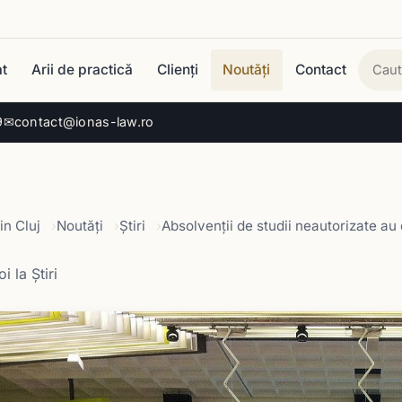
t
Arii de practică
Clienți
Noutăți
Contact
Cau
9
✉
contact@ionas-law.ro
in Cluj
Noutăți
Știri
Absolvenţii de studii neautorizate au
i la Știri