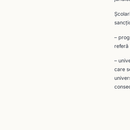
Școlar
sancţi
– progr
referă
– univ
care s
univer
consec