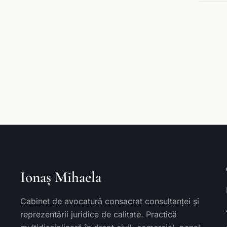
Ionaș Mihaela
Cabinet de avocatură consacrat consultanței și
reprezentării juridice de calitate. Practică