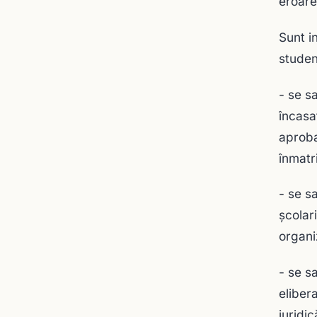
eroare
Sunt i
studen
- se s
încasa
aproba
înmatr
- se s
şcolar
organi
- se s
eliber
juridi