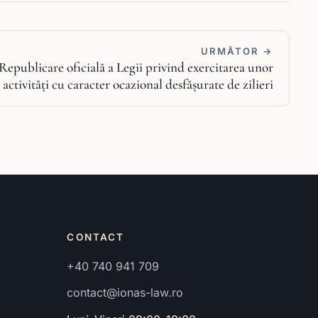
URMĂTOR →
Republicare oficială a Legii privind exercitarea unor
activităţi cu caracter ocazional desfăşurate de zilieri
CONTACT
+40 740 941 709
contact@ionas-law.ro