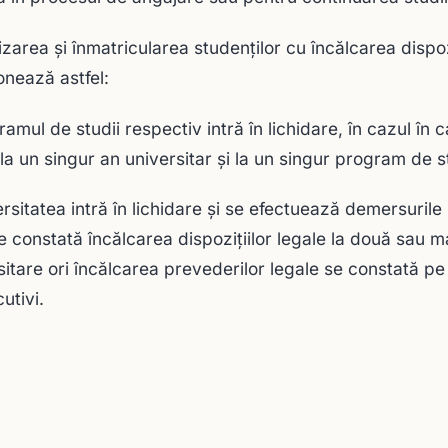
izarea şi înmatricularea studenţilor cu încălcarea dispozi
onează astfel:
amul de studii respectiv intră în lichidare, în cazul în c
 la un singur an universitar şi la un singur program de st
ersitatea intră în lichidare şi se efectuează demersurile 
e constată încălcarea dispoziţiilor legale la două sau 
sitare ori încălcarea prevederilor legale se constată pe 
utivi.