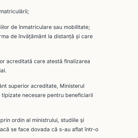
matriculării;
ilor de înmatriculare sau mobilitate;
orma de învăţământ la distanţă şi care
or acreditată care atestă finalizarea
al.
ânt superior acreditate, Ministerul
 tipizate necesare pentru beneficiarii
rin ordin al ministrului, studiile şi
 dacă se face dovada că s-au aflat într-o