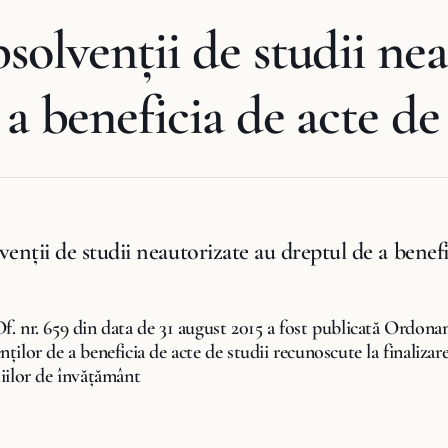
solvenţii de studii ne
 a beneficia de acte de
enţii de studii neautorizate au dreptul de a benefi
f. nr. 659 din data de 31 august 2015 a fost publicată Ordona
nţilor de a beneficia de acte de studii recunoscute la finalizar
ţiilor de învăţământ