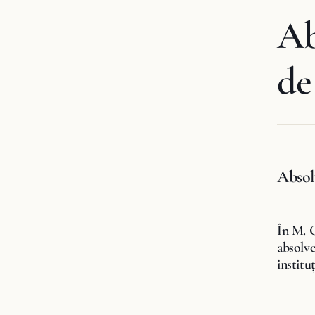
Ab
de
Absolv
În M. O
absolve
institu