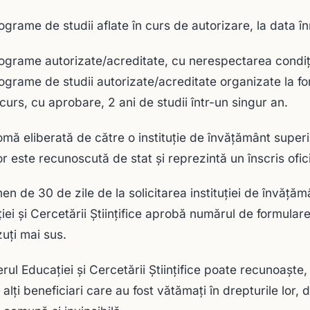
rograme de studii aflate în curs de autorizare, la data în
rograme autorizate/acreditate, cu nerespectarea condiţi
rograme de studii autorizate/acreditate organizate la f
curs, cu aprobare, 2 ani de studii într-un singur an.
omă eliberată de către o instituţie de învăţământ superi
or este recunoscută de stat şi reprezintă un înscris ofici
men de 30 de zile de la solicitarea instituţiei de învăţăm
iei şi Cercetării Ştiinţifice aprobă numărul de formulare
uţi mai sus.
rul Educaţiei şi Cercetării Ştiinţifice poate recunoaşte, p
 alţi beneficiari care au fost vătămaţi în drepturile lor,