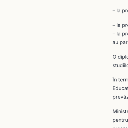
– la p
– la p
– la p
au par
O dipl
studiil
În ter
Educaţ
prevăz
Ministe
pentru