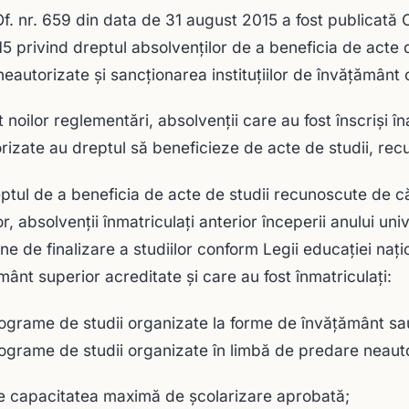
Of. nr. 659 din data de 31 august 2015 a fost publicată
5 privind dreptul absolvenţilor de a beneficia de acte d
 neautorizate şi sancţionarea instituţiilor de învăţământ
it noilor reglementări, absolvenții care au fost înscriși 
rizate au dreptul să beneficieze de acte de studii, rec
ptul de a beneficia de acte de studii recunoscute de căt
lor, absolvenţii înmatriculaţi anterior începerii anului u
 de finalizare a studiilor conform Legii educaţiei naţiona
mânt superior acreditate şi care au fost înmatriculaţi:
rograme de studii organizate la forme de învăţământ sau
rograme de studii organizate în limbă de predare neaut
e capacitatea maximă de şcolarizare aprobată;