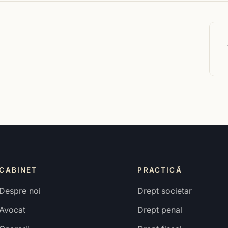
CABINET
PRACTICĂ
Despre noi
Drept societar
Avocat
Drept penal