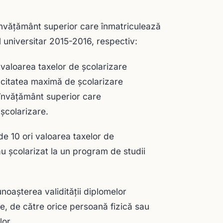
e învățământ superior care înmatriculează
 universitar 2015-2016, respectiv:
valoarea taxelor de şcolarizare
acitatea maximă de şcolarizare
e învăţământ superior care
şcolarizare.
e 10 ori valoarea taxelor de
au şcolarizat la un program de studii
oaşterea validităţii diplomelor
te, de către orice persoană fizică sau
lor.