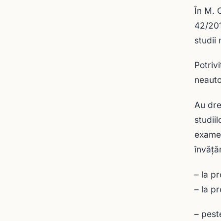
În M. 
42/201
studii
Potriv
neauto
Au dre
studii
examene
învăţă
– la p
– la p
– pest