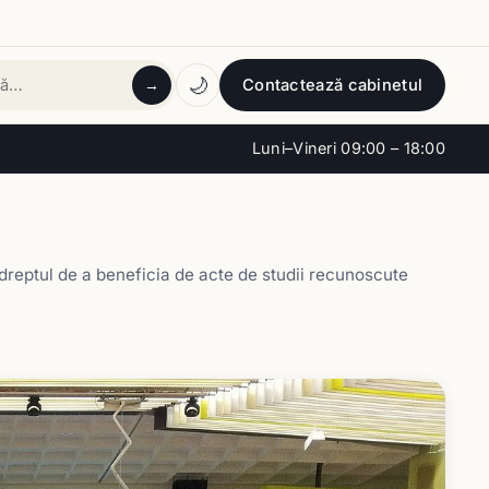
🌙
Contactează cabinetul
→
tă
Luni–Vineri 09:00 – 18:00
 dreptul de a beneficia de acte de studii recunoscute