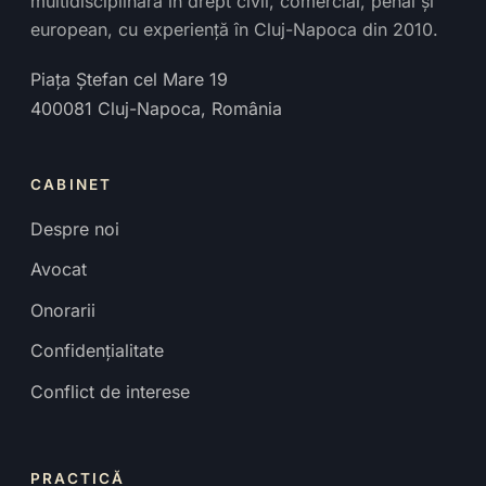
multidisciplinară în drept civil, comercial, penal și
european, cu experiență în Cluj-Napoca din 2010.
Piața Ștefan cel Mare 19
400081
Cluj-Napoca
,
România
CABINET
Despre noi
Avocat
Onorarii
Confidențialitate
Conflict de interese
PRACTICĂ