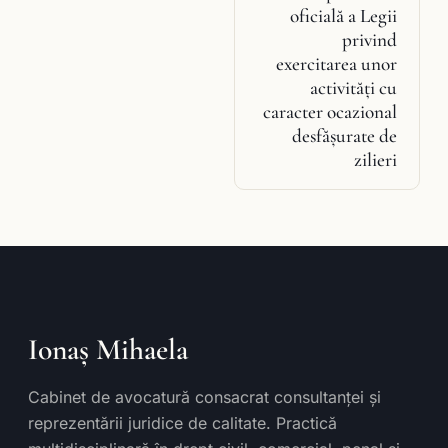
oficială a Legii
privind
exercitarea unor
activităţi cu
caracter ocazional
desfăşurate de
zilieri
Ionaș Mihaela
Cabinet de avocatură consacrat consultanței și
reprezentării juridice de calitate. Practică