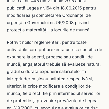
În M. Of. nr. 445 din 22 iunie 2015 a fost
publicată Legea nr.154 din 18.06.2015 pentru
modificarea şi completarea Ordonanţei de
urgenţă a Guvernului nr. 96/2003 privind
protecţia maternităţii la locurile de muncă.
Potrivit noilor reglementări, pentru toate
activităţile care pot prezenta un risc specific de
expunere la agenţi, procese sau condiţii de
muncă, angajatorul trebuie să evalueze natura,
gradul şi durata expunerii salariatelor în
întreprinderea şi/sau unitatea respectivă şi,
ulterior, la orice modificare a condiţiilor de
muncă, fie direct, fie prin intermediul serviciilor
de protecţie şi prevenire prevăzute de Legea
nr. 319/2006, cu scopul de a evalua orice risc