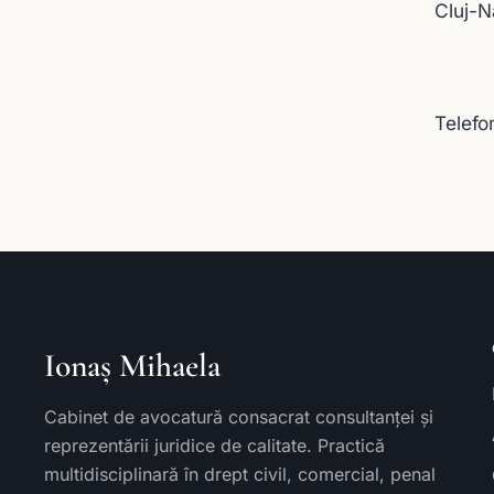
Cluj-N
Telefo
Ionaș Mihaela
Cabinet de avocatură consacrat consultanței și
reprezentării juridice de calitate. Practică
multidisciplinară în drept civil, comercial, penal