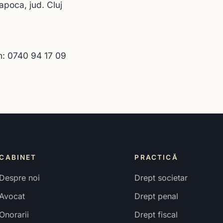
apoca, jud. Cluj
n: 0740 94 17 09
CABINET
PRACTICĂ
Despre noi
Drept societar
Avocat
Drept penal
Onorarii
Drept fiscal