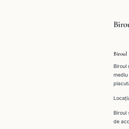
Biro
Biroul
Biroul
mediu 
placută
Locaţi
Biroul 
de acc