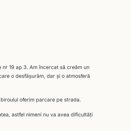
re nr 19 ap 3. Am încercat să creăm un
 care o desfăşurăm, dar şi o atmosferă
i biroului oferim parcare pe strada.
atea, astfel nimeni nu va avea dificultăţi