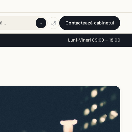
🌙
Contactează cabinetul
→
tă
Luni–Vineri 09:00 – 18:00