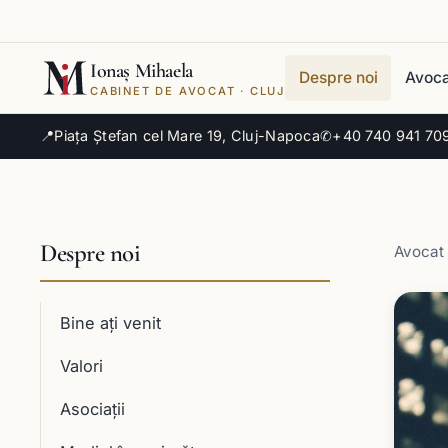
Ionaș Mihaela
Despre noi
Avoca
CABINET DE AVOCAT · CLUJ
📍
Piața Ștefan cel Mare 19, Cluj-Napoca
✆
+40 740 941 70
Despre noi
Avocat 
Bine ați venit
Valori
Asociații