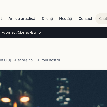
t
Arii de practică
Clienți
Noutăți
Contact
Cau
9
✉
contact@ionas-law.ro
in Cluj
Despre noi
Biroul nostru