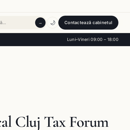
🌙
Contactează cabinetul
→
tă
Luni–Vineri 09:00 – 18:00
cal Cluj Tax Forum