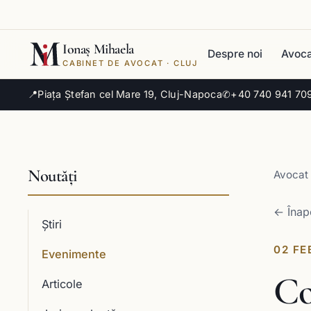
Ionaș Mihaela
Despre noi
Avoca
CABINET DE AVOCAT · CLUJ
📍
Piața Ștefan cel Mare 19, Cluj-Napoca
✆
+40 740 941 70
Noutăți
Avocat 
← Înap
Știri
02 FE
Evenimente
Co
Articole