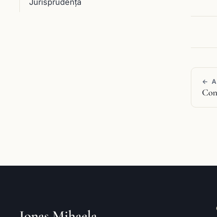
Jurisprudenţă
← 
Con
Ionaș Mihaela