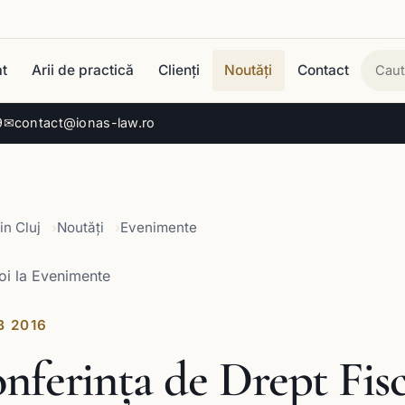
t
Arii de practică
Clienți
Noutăți
Contact
Cau
9
✉
contact@ionas-law.ro
in Cluj
Noutăți
Evenimente
oi la Evenimente
B 2016
nferința de Drept Fis