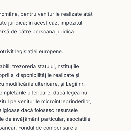
române, pentru veniturile realizate atât
ate juridică; în acest caz, impozitul
varsă de către persoana juridică
otrivit legislaţiei europene.
ili: trezoreria statului, nstituţiile
rii şi disponibilităţile realizate şi
u modificările ulterioare, şi Legii nr.
completările ulterioare, dacă legea nu
tul pe veniturile microîntreprinderilor,
religioase dacă folosesc resursele
ile de învăţământ particular, asociaţiile
l bancar, Fondul de compensare a