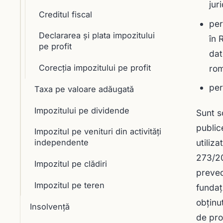
jur
Creditul fiscal
per
Declararea și plata impozitului
în 
pe profit
dat
Corecția impozitului pe profit
ro
per
Taxa pe valoare adăugată
Impozitului pe dividende
Sunt sc
publice
Impozitul pe venituri din activități
utiliza
independente
273/20
Impozitul pe clădiri
preved
Impozitul pe teren
fundaţ
obținu
Insolvență
de pro