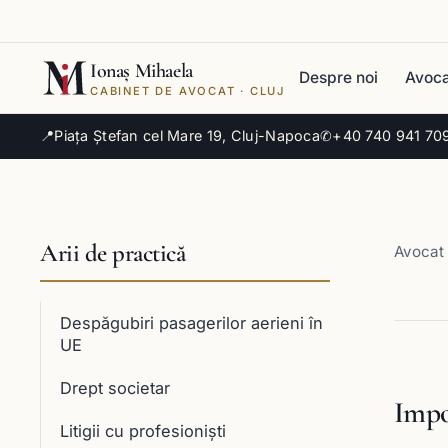
Ionaș Mihaela
Despre noi
Avoca
CABINET DE AVOCAT · CLUJ
📍
Piața Ștefan cel Mare 19, Cluj-Napoca
✆
+40 740 941 70
Arii de practică
Avocat 
Despăgubiri pasagerilor aerieni în
UE
Drept societar
Impo
Litigii cu profesioniști