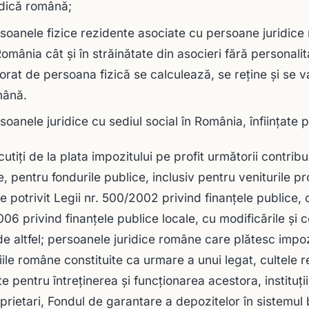
idică română;
soanele fizice rezidente asociate cu persoane juridice 
România cât şi în străinătate din asocieri fără personalit
orat de persoana fizică se calculează, se reţine şi se 
mână.
soanele juridice cu sediul social în România, înfiinţate p
utiți de la plata impozitului pe profit următorii contribuab
, pentru fondurile publice, inclusiv pentru veniturile prop
te potrivit Legii nr. 500/2002 privind finanţele publice, c
06 privind finanţele publice locale, cu modificările şi 
e altfel; persoanele juridice române care plătesc impozi
iile române constituite ca urmare a unui legat, cultele 
te pentru întreținerea și funcționarea acestora, instituţi
prietari, Fondul de garantare a depozitelor în sistemu