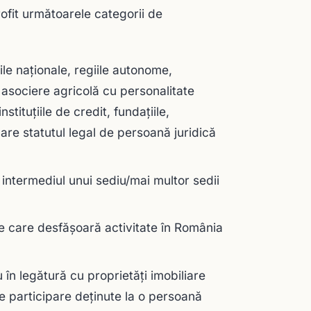
rofit următoarele categorii de
le naţionale, regiile autonome,
e asociere agricolă cu personalitate
nstituţiile de credit, fundaţiile,
e are statutul legal de persoană juridică
 intermediul unui sediu/mai multor sedii
te care desfăşoară activitate în România
 în legătură cu proprietăţi imobiliare
de participare deţinute la o persoană