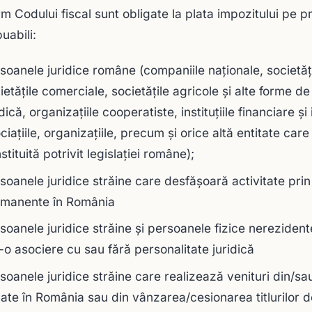
m Codului fiscal sunt obligate la plata impozitului pe p
uabili:
soanele juridice române (companiile naţionale, societăţi
ietăţile comerciale, societăţile agricole şi alte forme d
idică, organizaţiile cooperatiste, instituţiile financiare şi i
ciaţiile, organizaţiile, precum şi orice altă entitate car
stituită potrivit legislaţiei române);
soanele juridice străine care desfăşoară activitate prin
manente în România
soanele juridice străine şi persoanele fizice nereziden
r-o asociere cu sau fără personalitate juridică
soanele juridice străine care realizează venituri din/sau
uate în România sau din vânzarea/cesionarea titlurilor 