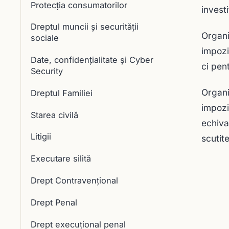
Protecția consumatorilor
invest
Dreptul muncii și securității
Organiz
sociale
impozi
Date, confidențialitate și Cyber
ci pent
Security
Organiz
Dreptul Familiei
impozit
Starea civilă
echiva
Litigii
scutite
Executare silită
Drept Contravențional
Drept Penal
Drept execuţional penal