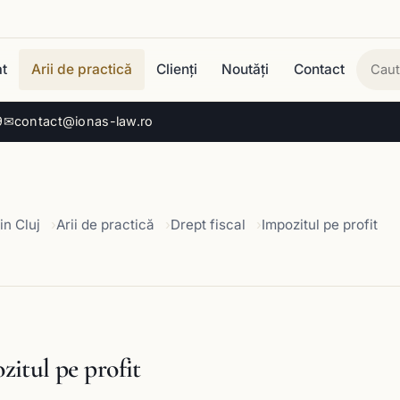
t
Arii de practică
Clienți
Noutăți
Contact
Cau
9
✉
contact@ionas-law.ro
in Cluj
Arii de practică
Drept fiscal
Impozitul pe profit
zitul pe profit