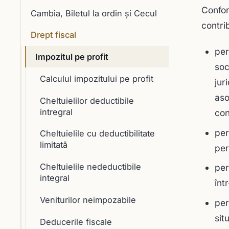
Confor
Cambia, Biletul la ordin și Cecul
contrib
Drept fiscal
per
Impozitul pe profit
soc
Calculul impozitului pe profit
jur
aso
Cheltuielilor deductibile
intregral
con
per
Cheltuielile cu deductibilitate
limitată
per
Cheltuielile nedeductibile
per
integral
înt
Veniturilor neimpozabile
per
sit
Deducerile fiscale