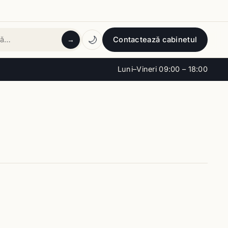
🌙
Contactează cabinetul
→
tă
Luni–Vineri 09:00 – 18:00