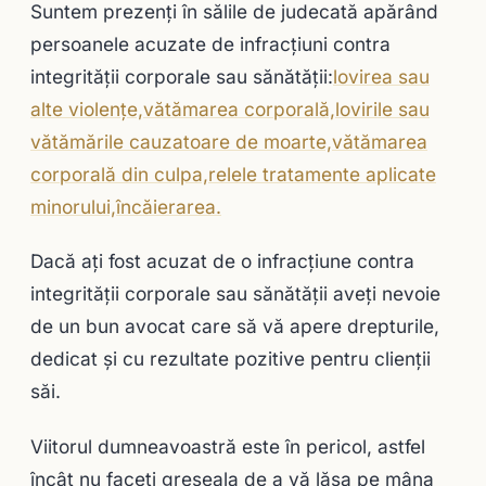
Suntem prezenţi în sălile de judecată apărând
persoanele acuzate de infracţiuni contra
integrităţii corporale sau sănătăţii:
lovirea sau
alte violenţe,
vătămarea corporală,
lovirile sau
vătămările cauzatoare de moarte,
vătămarea
corporală din culpa,
relele tratamente aplicate
minorului,
încăierarea.
Dacă ați fost acuzat de o infracţiune contra
integrităţii corporale sau sănătăţii aveţi nevoie
de un bun avocat care să vă apere drepturile,
dedicat și cu rezultate pozitive pentru clienții
săi.
Viitorul dumneavoastră este în pericol, astfel
încât nu faceţi greşeala de a vă lăsa pe mâna