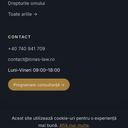
Drepturile omului
Toate ariile →
CONTACT
+40 740 941 709
contact@ionas-law.ro
Luni–Vineri 09:00–18:00
Programare consultanță →
Acest site utilizează cookie-uri pentru o experiență
© 2026 Cabinet de Avocat Ionaș Mihaela. Toate drepturile
mai bună.
Află mai multe
.
rezervate.