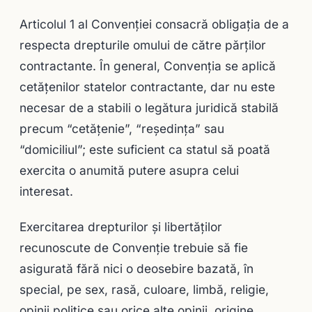
Articolul 1 al Convenţiei consacră obligaţia de a
respecta drepturile omului de către părţilor
contractante. În general, Convenţia se aplică
cetăţenilor statelor contractante, dar nu este
necesar de a stabili o legătura juridică stabilă
precum “cetăţenie”, “reşedinţa” sau
“domiciliul”; este suficient ca statul să poată
exercita o anumită putere asupra celui
interesat.
Exercitarea drepturilor şi libertăţilor
recunoscute de Convenţie trebuie să fie
asigurată fără nici o deosebire bazată, în
special, pe sex, rasă, culoare, limbă, religie,
opinii politice sau orice alte opinii, origine