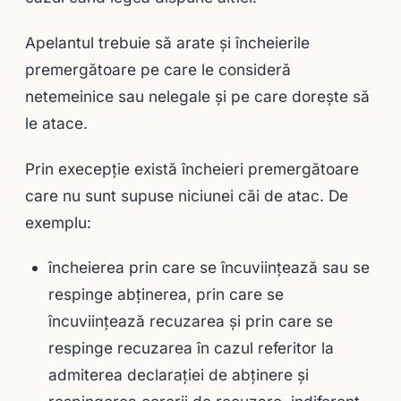
Apelantul trebuie să arate şi încheierile
premergătoare pe care le consideră
netemeinice sau nelegale şi pe care doreşte să
le atace.
Prin execepție există încheieri premergătoare
care nu sunt supuse niciunei căi de atac. De
exemplu:
încheierea prin care se încuviinţează sau se
respinge abţinerea, prin care se
încuviinţează recuzarea şi prin care se
respinge recuzarea în cazul referitor la
admiterea declaraţiei de abţinere şi