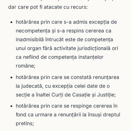
dar care pot fi atacate cu recurs:
hotărârea prin care s-a admis excepţia de
necompetenţa şi s-a respins cererea ca
inadmisibilă întrucât este de competenţa
unui organ fără activitate jurisdicţională ori
ca nefiind de competenţa instanţelor
române;
hotărârea prin care se constată renunţarea
la judecată, cu excepţia celei date de o
secţie a înaltei Curţi de Casaţie şi Justiţie;
hotărârea prin care se respinge cererea în
fond ca urmare a renunţării la însuşi dreptul
pretins;