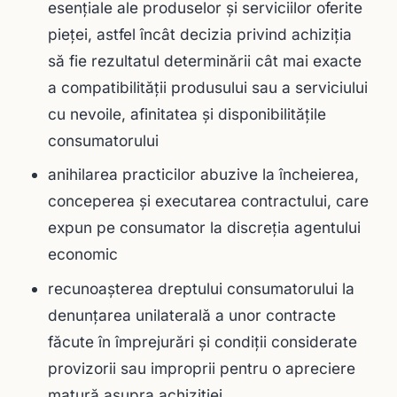
esenţiale ale produselor şi serviciilor oferite
pieţei, astfel încât decizia privind achiziţia
să fie rezultatul determinării cât mai exacte
a compatibilităţii produsului sau a serviciului
cu nevoile, afinitatea şi disponibilităţile
consumatorului
anihilarea practicilor abuzive la încheierea,
conceperea şi executarea contractului, care
expun pe consumator la discreţia agentului
economic
recunoaşterea dreptului consumatorului la
denunţarea unilaterală a unor contracte
făcute în împrejurări şi condiţii considerate
provizorii sau improprii pentru o apreciere
matură asupra achiziţiei