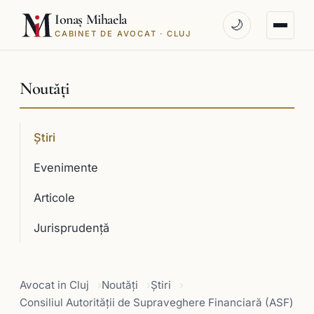
Ionaș Mihaela
🌙
CABINET DE AVOCAT · CLUJ
Noutăți
Știri
Evenimente
Articole
Jurisprudenţă
Avocat in Cluj
Noutăți
Știri
Consiliul Autorității de Supraveghere Financiară (ASF)