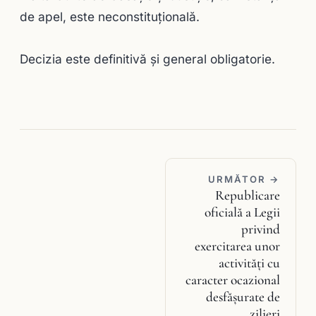
de apel, este neconstituțională.
Decizia este definitivă și general obligatorie.
URMĂTOR →
Republicare
oficială a Legii
privind
exercitarea unor
activităţi cu
caracter ocazional
desfăşurate de
zilieri