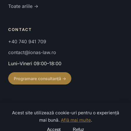
Toate ariile →
CONTACT
+40 740 941 709
contact@ionas-law.ro
Luni–Vineri 09:00–18:00
Programare consultanță →
Acest site utilizează cookie-uri pentru o experiență
© 2026 Cabinet de Avocat Ionaș Mihaela. Toate drepturile
mai bună.
Află mai multe
.
rezervate.
Confidențialitate
·
Termeni
·
Caută
Accept
Refuz