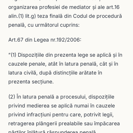
organizarea profesiei de mediator și ale art.16
alin.(1) lit.g) teza finală din Codul de procedură
penală, cu următorul cuprins:
Art.67 din Legea nr.192/2006:
”(1) Dispoziţiile din prezenta lege se aplică şi în
cauzele penale, atât în latura penală, cât şi în
latura civilă, după distincţiile arătate în
prezenta secţiune.
(2) În latura penală a procesului, dispoziţiile
privind medierea se aplică numai în cauzele
privind infracţiuni pentru care, potrivit legii,
retragerea plângerii prealabile sau împăcarea
părţilor înlătură răspunderea penală.