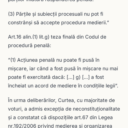
(3) Părţile şi subiecţii procesuali nu pot fi
constrânşi să accepte procedura medierii.”
Art.16 alin.(1) lit.g) teza finală din Codul de
procedură penală:
”(1) Acţiunea penală nu poate fi pusă în
mişcare, iar când a fost pusă în mişcare nu mai
poate fi exercitată dacă: […] g) […] a fost
încheiat un acord de mediere în condiţiile legii”.
În urma deliberărilor, Curtea, cu majoritate de
voturi, a admis excepţia de neconstituţionalitate
şi a constatat că dispoziţiile art.67 din Legea
nr.192/2006 privind medierea şi organizarea