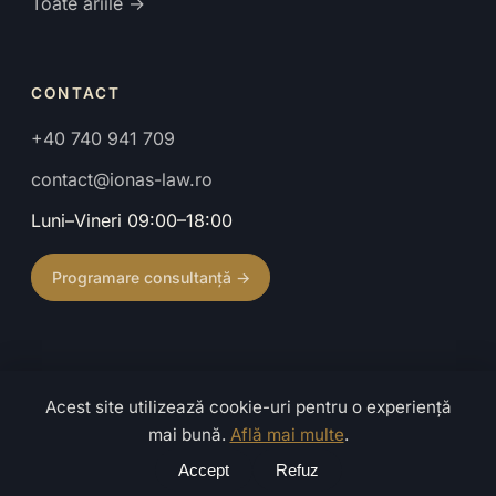
Toate ariile →
CONTACT
+40 740 941 709
contact@ionas-law.ro
Luni–Vineri 09:00–18:00
Programare consultanță →
Acest site utilizează cookie-uri pentru o experiență
© 2026 Cabinet de Avocat Ionaș Mihaela. Toate drepturile
mai bună.
Află mai multe
.
rezervate.
Confidențialitate
·
Termeni
·
Caută
Accept
Refuz