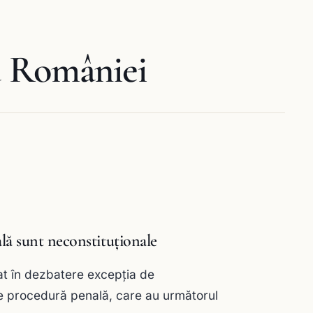
a României
ală sunt neconstituționale
uat în dezbatere excepţia de
l de procedură penală, care au următorul