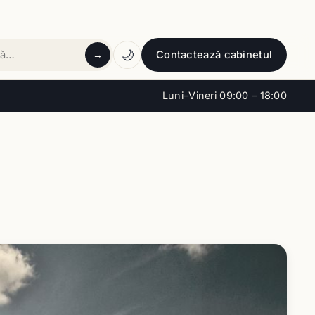
🌙
Contactează cabinetul
→
tă
Luni–Vineri 09:00 – 18:00