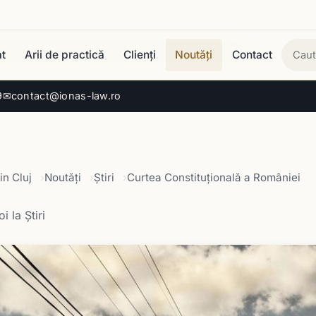
t
Arii de practică
Clienți
Noutăți
Contact
Cau
9
✉
contact@ionas-law.ro
in Cluj
Noutăți
Știri
Curtea Constituţională a României
i la Știri