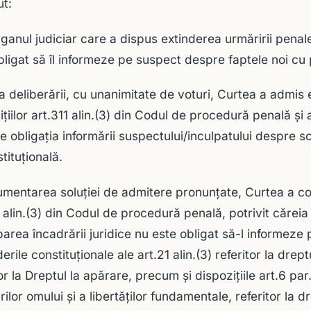
ut:
rganul judiciar care a dispus extinderea urmăririi penal
bligat să îl informeze pe suspect despre faptele noi cu 
a deliberării, cu unanimitate de voturi, Curtea a admis 
iţiilor art.311 alin.(3) din Codul de procedură penală şi 
e obligaţia informării suspectului/inculpatului despre s
tituţională.
umentarea soluţiei de admitere pronunţate, Curtea a cons
1 alin.(3) din Codul de procedură penală, potrivit căreia
area încadrării juridice nu este obligat să-l informeze 
rile constituţionale ale art.21 alin.(3) referitor la drept
tor la Dreptul la apărare, precum şi dispoziţiile art.6 pa
ilor omului şi a libertăţilor fundamentale, referitor la dr