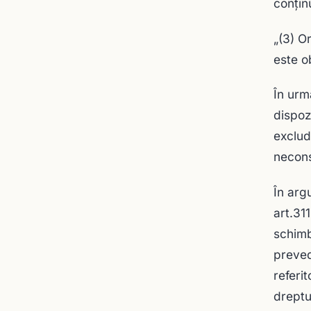
conțin
„(3) O
este o
În urm
dispoz
exclud
necons
În arg
art.31
schimb
prevede
referi
dreptur