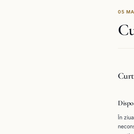
05 MA
Cu
Curt
Dispoz
În ziu
necons