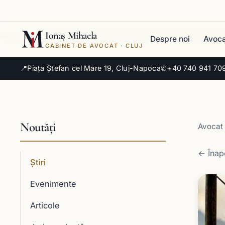
Ionaș Mihaela
Despre noi
Avoca
CABINET DE AVOCAT · CLUJ
📍
Piața Ștefan cel Mare 19, Cluj-Napoca
✆
+40 740 941 70
Noutăți
Avocat 
← Înapo
Știri
Evenimente
Articole