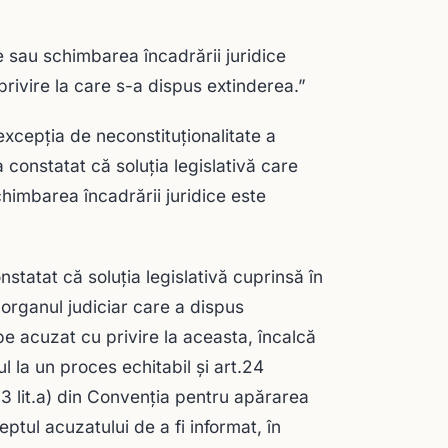
e sau schimbarea încadrării juridice
privire la care s-a dispus extinderea.”
excepţia de neconstituţionalitate a
a constatat că soluţia legislativă care
chimbarea încadrării juridice este
tatat că soluţia legislativă cuprinsă în
 organul judiciar care a dispus
pe acuzat cu privire la aceasta, încalcă
ul la un proces echitabil şi art.24
r.3 lit.a) din Convenţia pentru apărarea
eptul acuzatului de a fi informat, în