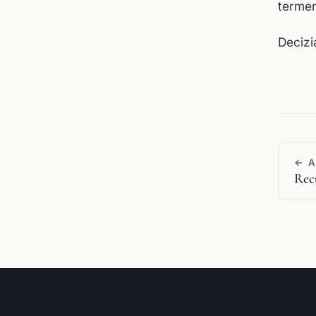
termen
Decizia
← 
Recu