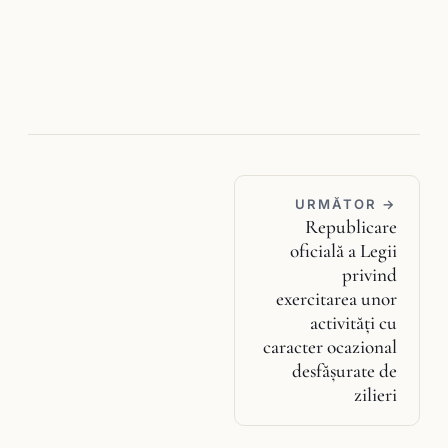
URMĂTOR →
Republicare
oficială a Legii
privind
exercitarea unor
activităţi cu
caracter ocazional
desfăşurate de
zilieri