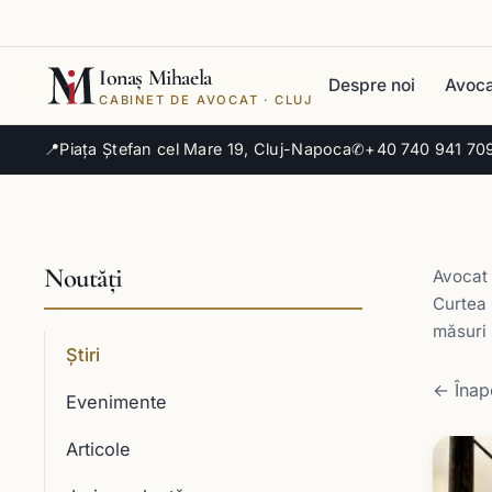
Ionaș Mihaela
Despre noi
Avoca
CABINET DE AVOCAT · CLUJ
📍
Piața Ștefan cel Mare 19, Cluj-Napoca
✆
+40 740 941 70
Noutăți
Avocat 
Curtea 
măsuri 
Știri
← Înapo
Evenimente
Articole