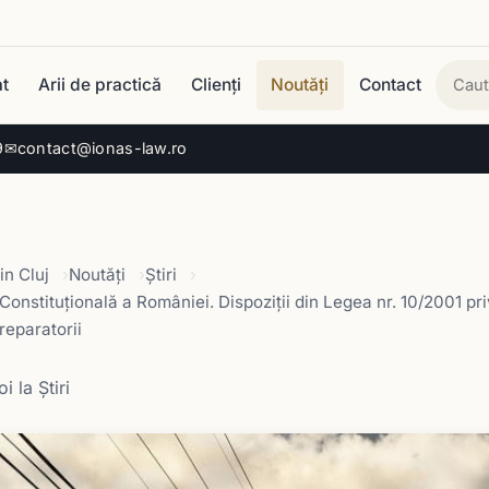
t
Arii de practică
Clienți
Noutăți
Contact
Cau
9
✉
contact@ionas-law.ro
in Cluj
Noutăți
Știri
Constituţională a României. Dispoziții din Legea nr. 10/2001 priv
reparatorii
i la Știri