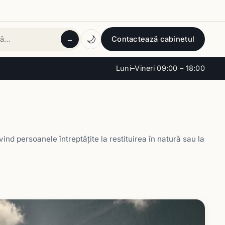
🌙
Contactează cabinetul
→
tă
Luni–Vineri 09:00 – 18:00
ind persoanele întreptățite la restituirea în natură sau la