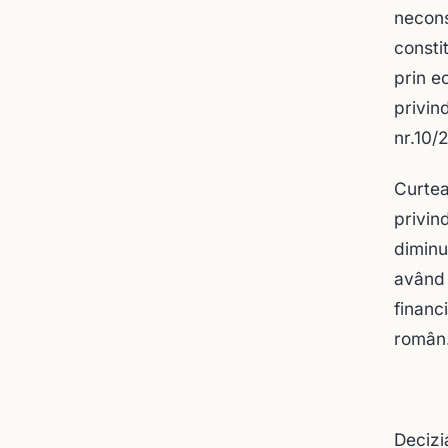
necons
consti
prin e
privin
nr.10/
Curtea
privin
diminu
având 
financ
român
Decizia