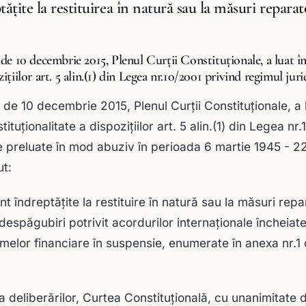
tățite la restituirea în natură sau la măsuri reparat
 de 10 decembrie 2015, Plenul Curții Constituționale, a luat î
zițiilor art. 5 alin.(1) din Legea nr.10/2001 privind regimul jur
a de 10 decembrie 2015, Plenul Curții Constituționale, a
ituționalitate a dispozițiilor art. 5 alin.(1) din Legea nr
e preluate în mod abuziv în perioada 6 martie 1945 - 
ut:
nt îndreptăţite la restituire în natură sau la măsuri rep
 despăgubiri potrivit acordurilor internaţionale închei
melor financiare în suspensie, enumerate în anexa nr.1
a deliberărilor, Curtea Constituțională, cu unanimitate 