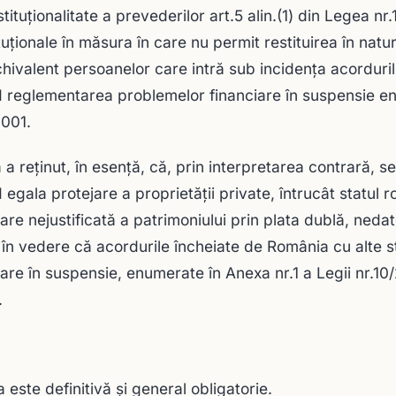
tituţionalitate a prevederilor art.5 alin.(1) din Legea n
tuţionale în măsura în care nu permit restituirea în nat
chivalent persoanelor care intră sub incidenţa acorduri
d reglementarea problemelor financiare în suspensie en
2001.
 a reținut, în esență, că, prin interpretarea contrară, se
d egala protejare a proprietăţii private, întrucât statul
are nejustificată a patrimoniului prin plata dublă, nedat
în vedere că acordurile încheiate de România cu alte 
iare în suspensie, enumerate în Anexa nr.1 a Legii nr.10/
.
 este definitivă și general obligatorie.