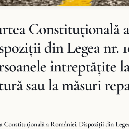
rtea Constituţională 
spoziții din Legea nr. 
rsoanele întreptățite la
tură sau la măsuri repa
a Constituţională a României. Dispoziții din Legea