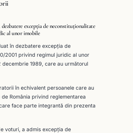
orii
n dezbatere excepţia de neconstituționalitate
idic al unor imobile
 luat în dezbatere excepţia de
.10/2001 privind regimul juridic al unor
22 decembrie 1989, care au următorul
aratorii în echivalent persoanele care au
ate de România privind reglementarea
 care face parte integrantă din prezenta
de voturi, a admis excepţia de