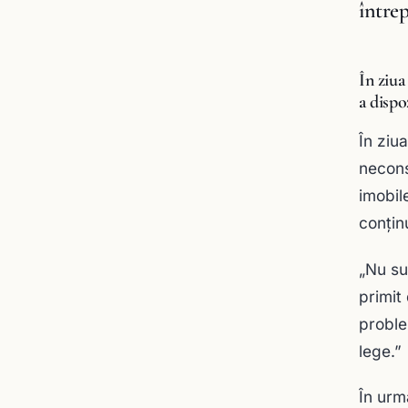
întrep
În ziua
a dispo
În ziu
neconst
imobil
conţin
„Nu su
primit
proble
lege.”
În urm