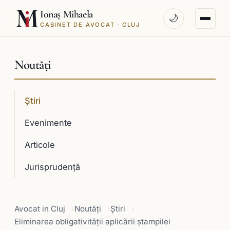
Ionaș Mihaela
🌙
CABINET DE AVOCAT · CLUJ
Noutăți
Știri
Evenimente
Articole
Jurisprudenţă
Avocat in Cluj
Noutăți
Știri
Eliminarea obligativităţii aplicării ştampilei