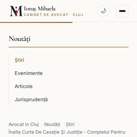
Ionaș Mihaela
🌙
CABINET DE AVOCAT · CLUJ
Noutăți
Știri
Evenimente
Articole
Jurisprudenţă
Avocat in Cluj
Noutăți
Știri
Înalta Curte De Casaţie Şi Justiţie - Completul Pentru