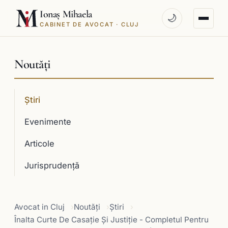
Ionaș Mihaela
🌙
CABINET DE AVOCAT · CLUJ
Noutăți
Știri
Evenimente
Articole
Jurisprudenţă
Avocat in Cluj
Noutăți
Știri
Înalta Curte De Casaţie Şi Justiţie - Completul Pentru