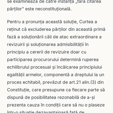
se examinează de către instanță „fără citarea
părților” este neconstituțională.
Pentru a pronunţa această soluţie, Curtea a
reţinut că excluderea părților din această primă
fază a soluționării căii de atac extraordinare a
revizuirii și soluționarea admisibilității în
principiu a cererii de revizuire doar cu
participarea procurorului determină ruperea
echilibrului procesual şi încălcarea principiului
egalităţii armelor, componentă a dreptului la un
proces echitabil, prevăzut de art.21 alin.(3) din
Constituţie, care presupune ca fiecare parte să
dispună de posibilitatea rezonabilă de a-şi
prezenta cauza în condiţii care să nu o plaseze
într-o situaţie dezavantajoasă faţă de