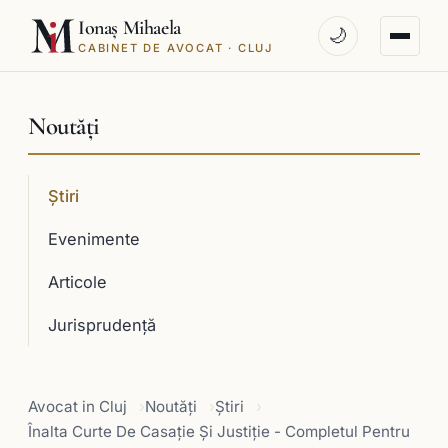
Ionaș Mihaela
🌙
CABINET DE AVOCAT · CLUJ
Noutăți
Știri
Evenimente
Articole
Jurisprudenţă
Avocat in Cluj
Noutăți
Știri
Înalta Curte De Casaţie Şi Justiţie - Completul Pentru