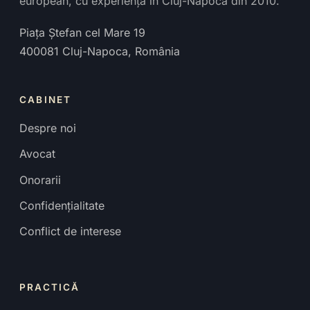
european, cu experiență în Cluj-Napoca din 2010.
Piața Ștefan cel Mare 19
400081
Cluj-Napoca
,
România
CABINET
Despre noi
Avocat
Onorarii
Confidențialitate
Conflict de interese
PRACTICĂ