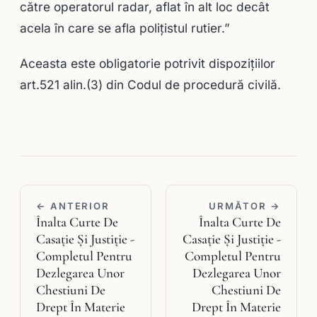
către operatorul radar, aflat în alt loc decât
acela în care se afla poliţistul rutier.”
Aceasta este obligatorie potrivit dispoziţiilor
art.521 alin.(3) din Codul de procedură civilă.
← ANTERIOR
URMĂTOR →
Înalta Curte De
Înalta Curte De
Casaţie Şi Justiţie -
Casaţie Şi Justiţie -
Completul Pentru
Completul Pentru
Dezlegarea Unor
Dezlegarea Unor
Chestiuni De
Chestiuni De
Drept În Materie
Drept În Materie