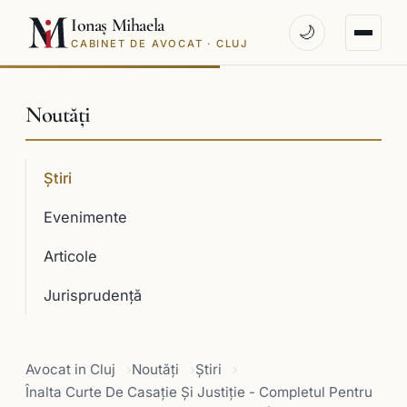
Ionaș Mihaela
🌙
CABINET DE AVOCAT · CLUJ
Noutăți
Știri
Evenimente
Articole
Jurisprudenţă
Avocat in Cluj
Noutăți
Știri
Înalta Curte De Casaţie Şi Justiţie - Completul Pentru