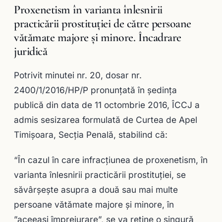
Proxenetism în varianta înlesnirii
practicării prostituției de către persoane
vătămate majore și minore. Încadrare
juridică
Potrivit minutei nr. 20, dosar nr.
2400/1/2016/HP/P pronunţată în şedinţa
publică din data de 11 octombrie 2016, ÎCCJ a
admis sesizarea formulată de Curtea de Apel
Timişoara, Secţia Penală, stabilind că:
“În cazul în care infracțiunea de proxenetism, în
varianta înlesnirii practicării prostituției, se
săvârșește asupra a două sau mai multe
persoane vătămate majore și minore, în
”aceeași împrejurare”, se va reține o singură