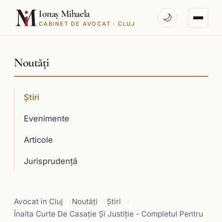
Ionaș Mihaela
🌙
CABINET DE AVOCAT · CLUJ
Noutăți
Știri
Evenimente
Articole
Jurisprudenţă
Avocat in Cluj
Noutăți
Știri
Înalta Curte De Casaţie Şi Justiţie - Completul Pentru