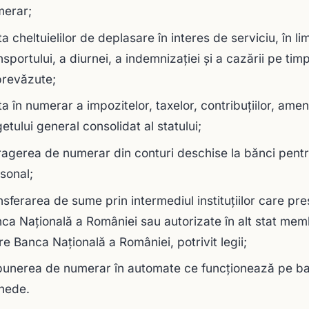
merar;
ta cheltuielilor de deplasare în interes de serviciu, în l
nsportului, a diurnei, a indemnizaţiei şi a cazării pe timpu
revăzute;
ta în numerar a impozitelor, taxelor, contribuţiilor, amenz
etului general consolidat al statului;
ragerea de numerar din conturi deschise la bănci pentru 
sonal;
nsferarea de sume prin intermediul instituţiilor care pre
ca Naţională a României sau autorizate în alt stat memb
re Banca Naţională a României, potrivit legii;
unerea de numerar în automate ce funcţionează pe b
nede.