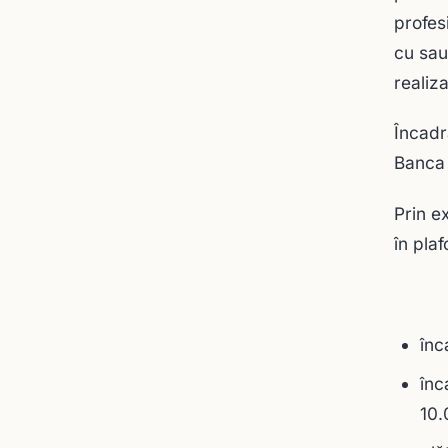
profes
cu sau
realiz
Încadr
Banca 
Prin e
în pla
înc
înc
10.