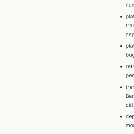
nu
pla
tra
nep
pla
bug
ret
per
tra
Ban
căt
dep
mo