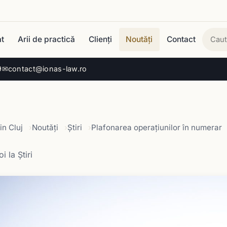
t
Arii de practică
Clienți
Noutăți
Contact
Cau
9
✉
contact@ionas-law.ro
in Cluj
Noutăți
Știri
Plafonarea operațiunilor în numerar
i la Știri