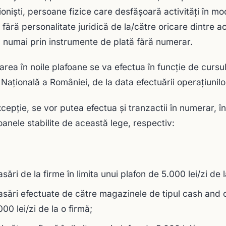
ioniști, persoane fizice care desfășoară activități în mod
 fără personalitate juridică de la/către oricare dintre 
a numai prin instrumente de plată fără numerar.
area în noile plafoane se va efectua în funcție de curs
Națională a României, de la data efectuării operațiunilor
xcepție, se vor putea efectua și tranzactii în numerar, 
foanele stabilite de această lege, respectiv:
asări de la firme în limita unui plafon de 5.000 lei/zi de l
asări efectuate de către magazinele de tipul cash and ca
000 lei/zi de la o firmă;