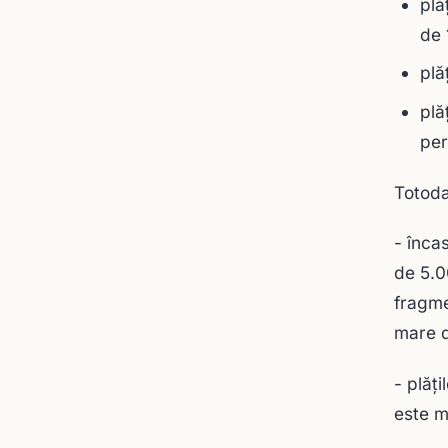
plă
de 
plă
plă
per
Totodat
- înca
de 5.0
fragme
mare d
- plăţ
este m