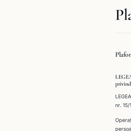
Pl
Plafo
LEGEA 7
privind
LEGEA 
nr. 15/
Operați
persoan