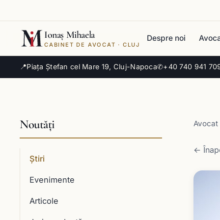
Ionaș Mihaela
Despre noi
Avoca
CABINET DE AVOCAT · CLUJ
📍
Piața Ștefan cel Mare 19, Cluj-Napoca
✆
+40 740 941 70
Noutăți
Avocat 
← Înapo
Știri
Evenimente
Articole