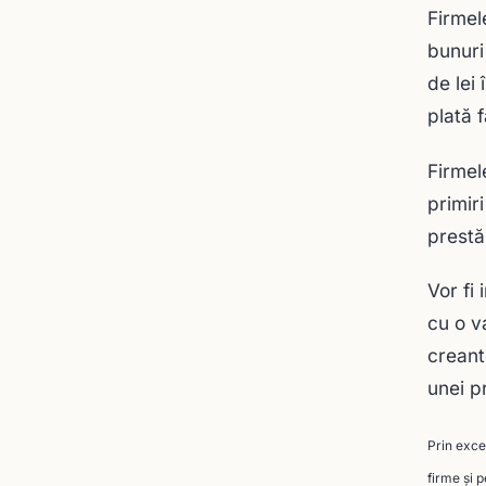
Firmel
bunuri
de lei
plată 
Firmel
primir
prestă
Vor fi
cu o v
creant
unei p
Prin excep
firme şi 