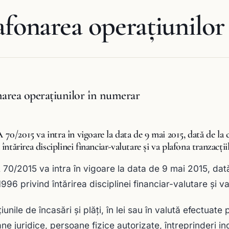
afonarea operațiunilor
narea operațiunilor în numerar
0/2015 va intra în vigoare la data de 9 mai 2015, dată de la 
 întărirea disciplinei financiar-valutare și va plafona tranzacți
70/2015 va intra în vigoare la data de 9 mai 2015, da
1996 privind întărirea disciplinei financiar-valutare și v
unile de încasări și plăți, în lei sau în valută efectuate
e juridice, persoane fizice autorizate, întreprinderi indi