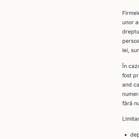
Firmel
unor a
dreptur
persoa
lei, su
În caz
fost p
and ca
numera
fără n
Limita
dep