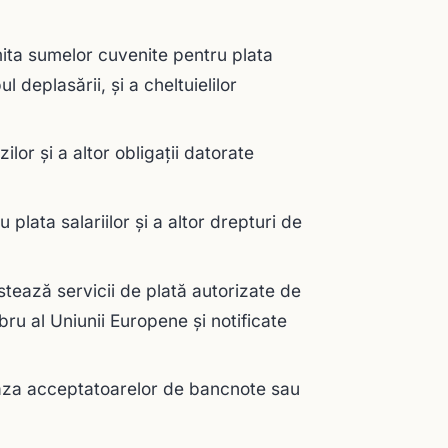
imita sumelor cuvenite pentru plata
l deplasării, şi a cheltuielilor
ilor şi a altor obligaţii datorate
plata salariilor şi a altor drepturi de
stează servicii de plată autorizate de
ru al Uniunii Europene şi notificate
aza acceptatoarelor de bancnote sau