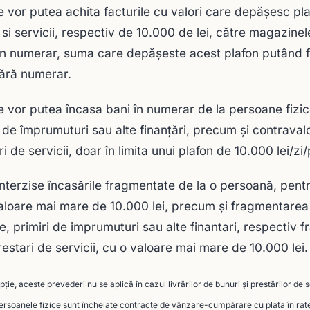
e vor putea achita facturile cu valori care depășesc plaf
 si servicii, respectiv de 10.000 de lei, către magazine
 în numerar, suma care depășeste acest plafon putând f
fără numerar.
e vor putea încasa bani în numerar de la persoane fizi
i de împrumuturi sau alte finanțări, precum și contraval
ri de servicii, doar în limita unui plafon de 10.000 lei/z
 interzise încasările fragmentate de la o persoană, pent
aloare mai mare de 10.000 lei, precum și fragmentarea 
e, primiri de imprumuturi sau alte finantari, respectiv 
restari de servicii, cu o valoare mai mare de 10.000 lei.
ție, aceste prevederi nu se aplică în cazul livrărilor de bunuri şi prestărilor de 
persoanele fizice sunt încheiate contracte de vânzare-cumpărare cu plata în rat