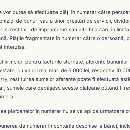
e vor putea să efectueze plăți în numerar către persoa
chiziții de bunuri sau a unor prestări de servicii, divid
i și restituiri de împrumuturi sau alte finanțări, în limit
nă. Plățile fragmentate în numerar către o persoană, p
nt interzise.
ul firmelor, pentru facturile stornate, aferente bunurilor
restate, cu valori mai mari de 5.000 lei, respectiv 10.00
rry, restituirea sumelor aferente poate fi efectuată astfe
r, sumele care depăşesc aceste plafoane putând fi rest
umerar.
rea plafoanelor în numerar nu se va aplica urmatoarelor
unerea de numerar în conturile deschise la bănci, inclu