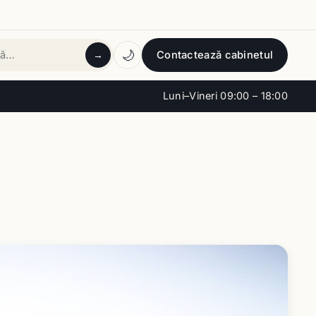
🌙
Contactează cabinetul
→
tă
Luni–Vineri 09:00 – 18:00