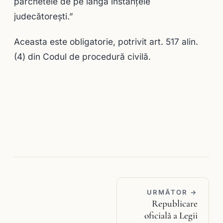
parchetele de pe lângă instanţele
judecătoreşti.”
Aceasta este obligatorie, potrivit art. 517 alin.
(4) din Codul de procedură civilă.
URMĂTOR →
Republicare
oficială a Legii