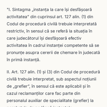
"I. Sintagma „instanţa la care îşi desfăşoară
activitatea” din cuprinsul art. 127 alin. (1) din
Codul de procedură civilă trebuie interpretată
restrictiv, în sensul că se referă la situaţia în
care judecătorul îşi desfăşoară efectiv
activitatea în cadrul instanţei competente să se
pronunţe asupra cererii de chemare în judecată
în primă instanţă.
II. Art. 127 alin. (1) şi (3) din Codul de procedură
civilă trebuie interpretat, sub aspectul noţiunii
de „grefier”, în sensul că este aplicabil şi în
cazul reclamanţilor care fac parte din
personalul auxiliar de specialitate (grefier) la