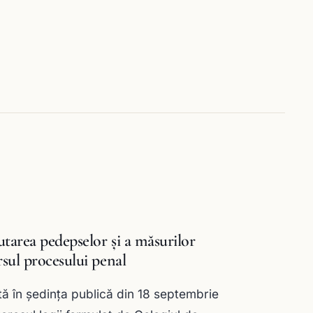
utarea pedepselor şi a măsurilor
rsul procesului penal
ată în şedinţa publică din 18 septembrie