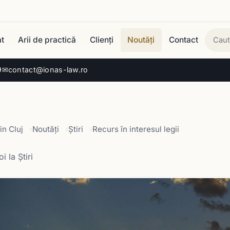
t
Arii de practică
Clienți
Noutăți
Contact
Cau
9
✉
contact@ionas-law.ro
in Cluj
Noutăți
Știri
Recurs în interesul legii
i la Știri