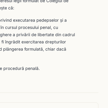
teresul legii formulat de Colegiul de
leşte că:
 privind executarea pedepselor şi a
 în cursul procesului penal, cu
ghere a privării de libertate din cadrul
fi îngrădit exercitarea drepturilor
 plângerea formulată, chiar dacă
 de procedură penală.