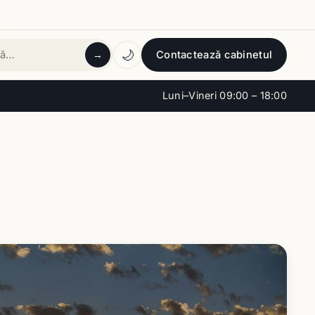
🌙
Contactează cabinetul
→
tă
Luni–Vineri 09:00 – 18:00