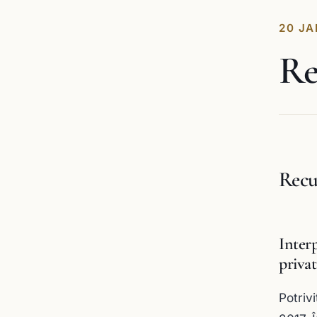
20 JA
Re
Recur
Interp
privat
Potriv