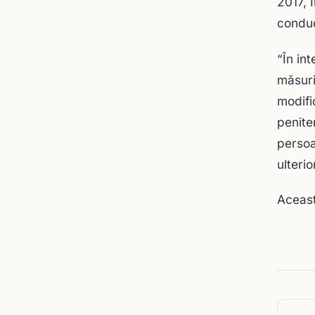
2017, 
conduc
“În in
măsuri
modifi
penite
persoa
ulteri
Aceast