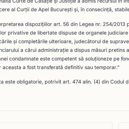
Înalta Curte de Casaţie şi Justiţie a admis recursul în in
ere al Curţii de Apel Bucureşti şi, în consecinţă, stabi
terpretarea dispoziţiilor art. 56 din Legea nr. 254/2013
lor privative de libertate dispuse de organele judiciare
cările şi completările ulterioare, judecătorul de suprave
nciarului a cărui administraţie a dispus măsuri pretins a 
nei condamnate este competent să soluţioneze pe fond
or aceasta a fost transferată definitiv sau temporar.”
a este obligatorie, potrivit art. 474 alin. (4) din Codul