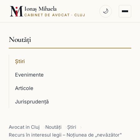
Ionaș Mihaela
🌙
CABINET DE AVOCAT · CLUJ
Noutăți
Știri
Evenimente
Articole
Jurisprudenţă
Avocat in Cluj
Noutăți
Știri
Recurs în interesul legii – Noţiunea de „nevăzător"