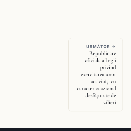
URMĂTOR →
Republicare
oficială a Legii
privind
exercitarea unor
activităţi cu
caracter ocazional
desfăşurate de
zilieri