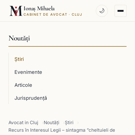
Ionaș Mihaela
🌙
CABINET DE AVOCAT · CLUJ
Noutăți
Știri
Evenimente
Articole
Jurisprudenţă
Avocat in Cluj
Noutăți
Știri
Recurs în Interesul Legii – sintagma ”cheltuieli de