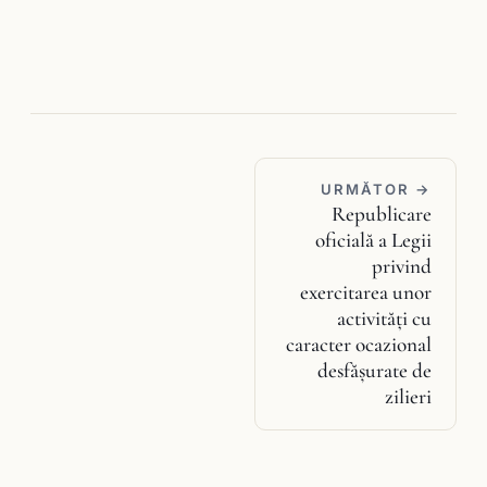
URMĂTOR →
Republicare
oficială a Legii
privind
exercitarea unor
activităţi cu
caracter ocazional
desfăşurate de
zilieri