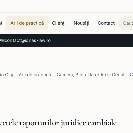
t
Arii de practică
Clienți
Noutăți
Contact
Cau
9
✉
contact@ionas-law.ro
in Cluj
Arii de practică
Cambia, Biletul la ordin și Cecul
C
ectele raporturilor juridice cambiale