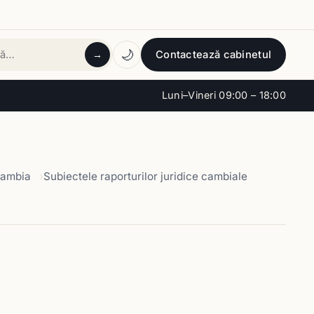
🌙
Contactează cabinetul
→
tă
Luni–Vineri 09:00 – 18:00
ambia
Subiectele raporturilor juridice cambiale