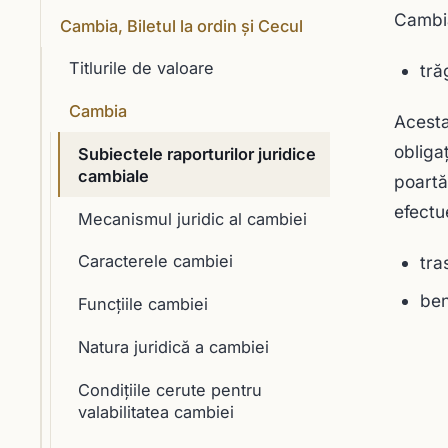
Cambia
Cambia, Biletul la ordin și Cecul
Titlurile de valoare
tră
Cambia
Acesta
obliga
Subiectele raporturilor juridice
cambiale
poartă
efectu
Mecanismul juridic al cambiei
Caracterele cambiei
tra
ben
Funcţiile cambiei
Natura juridică a cambiei
Condiţiile cerute pentru
valabilitatea cambiei