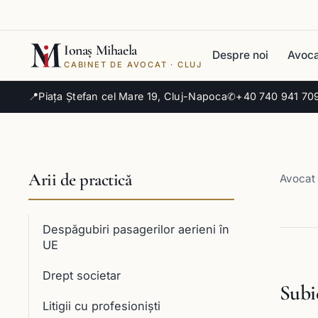
Ionaș Mihaela
Despre noi
Avoca
CABINET DE AVOCAT · CLUJ
📍
Piața Ștefan cel Mare 19, Cluj-Napoca
✆
+40 740 941 70
Arii de practică
Avocat 
Despăgubiri pasagerilor aerieni în
UE
Drept societar
Subi
Litigii cu profesioniști