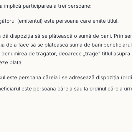
 implică participarea a trei persoane:
gătorul (emitentul) este persoana care emite titlul.
 dă dispoziţia să se plătească o sumă de bani. Prin se
ţia de a face să se plătească suma de bani beneficiarulu
 denumirea de trăgător, deoarece „trage" titlul asupra 
eze plata
sul este persoana căreia i se adresează dispoziţia (ordi
eficiarul este persoana căreia sau la ordinul căreia ur