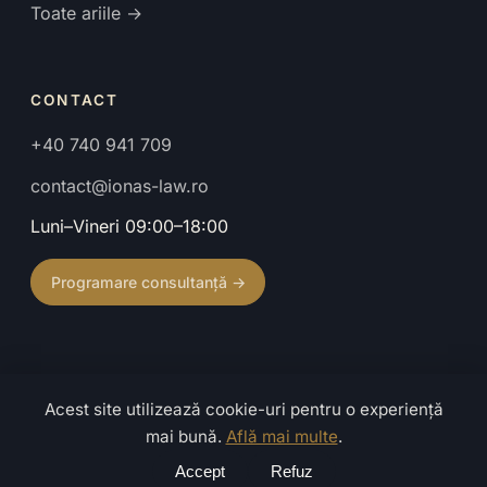
Toate ariile →
CONTACT
+40 740 941 709
contact@ionas-law.ro
Luni–Vineri 09:00–18:00
Programare consultanță →
Acest site utilizează cookie-uri pentru o experiență
© 2026 Cabinet de Avocat Ionaș Mihaela. Toate drepturile
mai bună.
Află mai multe
.
rezervate.
Confidențialitate
·
Termeni
·
Caută
Accept
Refuz