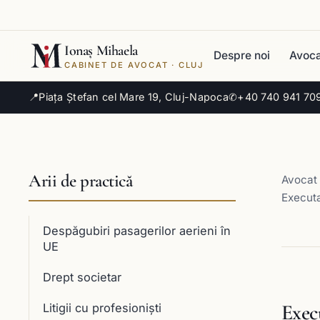
Ionaș Mihaela
Despre noi
Avoca
CABINET DE AVOCAT · CLUJ
📍
Piața Ștefan cel Mare 19, Cluj-Napoca
✆
+40 740 941 70
Arii de practică
Avocat 
Executa
Despăgubiri pasagerilor aerieni în
UE
Drept societar
Exec
Litigii cu profesioniști