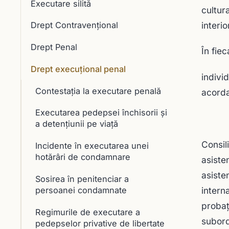
Executare silită
cultur
interio
Drept Contravențional
Drept Penal
În fie
Drept execuţional penal
indivi
Contestația la executare penală
acorda
Executarea pedepsei închisorii și
a detențiunii pe viață
Consil
Incidente în executarea unei
hotărâri de condamnare
asiste
asiste
Sosirea în penitenciar a
interna
persoanei condamnate
probaţ
Regimurile de executare a
subord
pedepselor privative de libertate