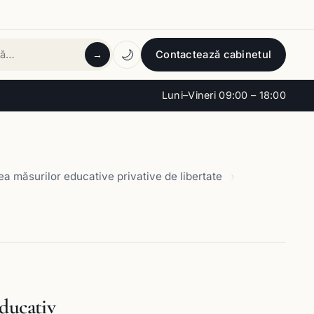
🌙
Contactează cabinetul
→
tă
Luni–Vineri 09:00 – 18:00
a măsurilor educative privative de libertate
educativ