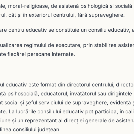
ale, moral-religioase, de asistenă psihologică şi social
rul, cât şi în exteriorul centrului, fără supraveghere.
care centru educativ se constituie un consiliu educativ, 
dualizarea regimului de executare, prin stabilirea asiste
te fiecărei persoane internate.
iul educativ este format din directorul centrului, direct
nţă psihosocială, educatorul, învăţătorul sau dirigintel
nt social şi şeful serviciului de supraveghere, evidenţă
te. La lucrările consiliului educativ pot participa, în cali
iune şi un reprezentant al direcţiei generale de asistenă
inea consiliului judeţean.