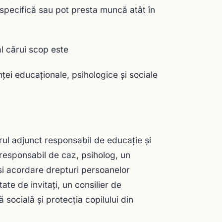
ă specifică sau pot presta muncă atât în
al cărui scop este
nței educaţionale, psihologice şi sociale
orul adjunct responsabil de educaţie şi
e responsabil de caz, psiholog, un
 şi acordare drepturi persoanelor
tate de invitaţi, un consilier de
 socială şi protecţia copilului din