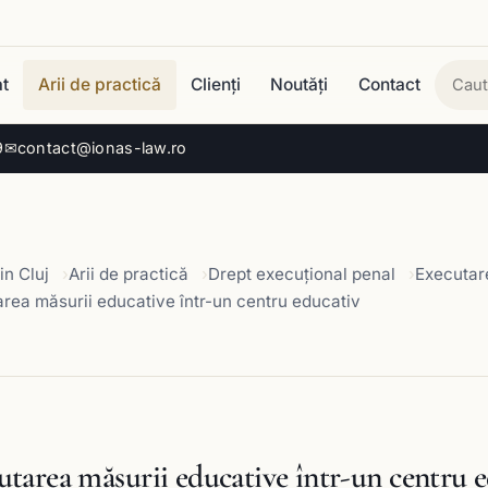
t
Arii de practică
Clienți
Noutăți
Contact
Cau
9
✉
contact@ionas-law.ro
in Cluj
Arii de practică
Drept execuţional penal
Executare
rea măsurii educative într-un centru educativ
utarea măsurii educative într-un centru 