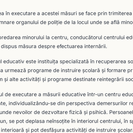
a în executare a acestei măsuri se face prin trimiterea
nare organului de poliţie de la locul unde se află minor
redarea minorului la centru, conducătorul centrului ed
 dispus măsura despre efectuarea internării.
l educativ este instituiţa specializată în recuperarea so
a urmează programe de instruire şcolară şi formare profe
 şi alte activităţi şi programe destinate reintegrării soc
l de executare a măsurii educative într-un centru edu
ate, individualizându-se din perspectiva demersurilor 
unde nevoilor de dezvoltare fizică şi psihică. Persoanel
n, se pot deplasa neînsoţite în interiorul centrului, în s
 interioară şi pot desfăşura activităţi de instruire şcola