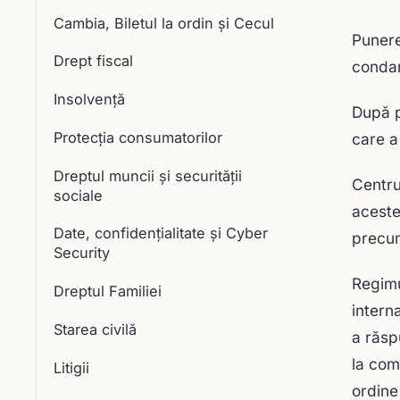
Cambia, Biletul la ordin și Cecul
Punere
Drept fiscal
condam
Insolvență
După p
Protecția consumatorilor
care a
Dreptul muncii și securității
Centru
sociale
aceste
Date, confidențialitate și Cyber
precum
Security
Regimu
Dreptul Familiei
intern
Starea civilă
a răsp
la comu
Litigii
ordine