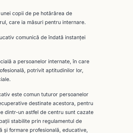
 unei copii de pe hotărârea de
ul, care ia măsuri pentru internare.
ucativ comunică de îndată instanţei
cială a persoanelor internate, în care
sională, potrivit aptitudinilor lor,
iale.
cativ este comun tuturor persoanelor
recuperative destinate acestora, pentru
e dintr-un astfel de centru sunt cazate
paţii stabilite prin regulamentul de
ră şi formare profesională, educative,