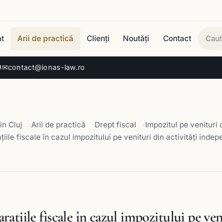
t
Arii de practică
Clienți
Noutăți
Contact
Cau
9
✉
contact@ionas-law.ro
in Cluj
Arii de practică
Drept fiscal
Impozitul pe venituri 
țiile fiscale în cazul impozitului pe venituri din activități inde
rațiile fiscale în cazul impozitului pe ven