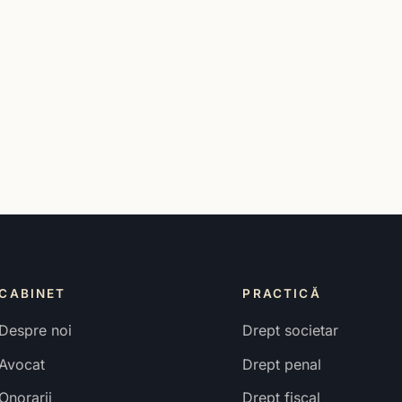
CABINET
PRACTICĂ
Despre noi
Drept societar
Avocat
Drept penal
Onorarii
Drept fiscal