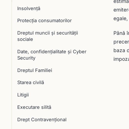
estima
Insolvență
emiter
egale,
Protecția consumatorilor
Până î
Dreptul muncii și securității
sociale
precen
baza d
Date, confidențialitate și Cyber
Security
impoza
Dreptul Familiei
Starea civilă
Litigii
Executare silită
Drept Contravențional