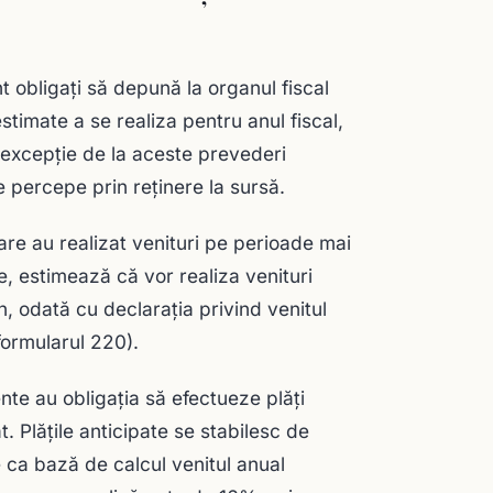
nt obligaţi să depună la organul fiscal
estimate a se realiza pentru anul fiscal,
 excepţie de la aceste prevederi
se percepe prin reţinere la sursă.
 care au realizat venituri pe perioade mai
e, estimează că vor realiza venituri
n, odată cu declarația privind venitul
(formularul 220).
ente au obligația să efectueze plăți
t. Plățile anticipate se stabilesc de
 ca bază de calcul venitul anual