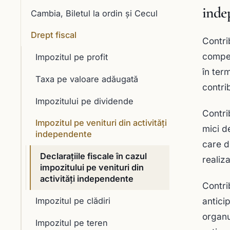
inde
Cambia, Biletul la ordin și Cecul
Drept fiscal
Contrib
compete
Impozitul pe profit
în ter
Taxa pe valoare adăugată
contri
Impozitului pe dividende
Contri
Impozitul pe venituri din activități
mici d
independente
care d
Declarațiile fiscale în cazul
realiz
impozitului pe venituri din
activități independente
Contri
antici
Impozitul pe clădiri
organu
Impozitul pe teren