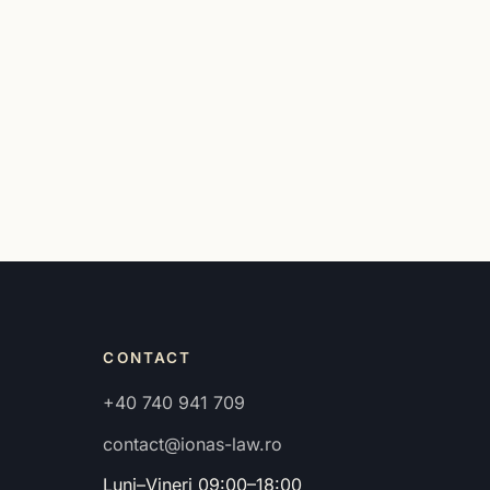
CONTACT
+40 740 941 709
contact@ionas-law.ro
Luni–Vineri 09:00–18:00