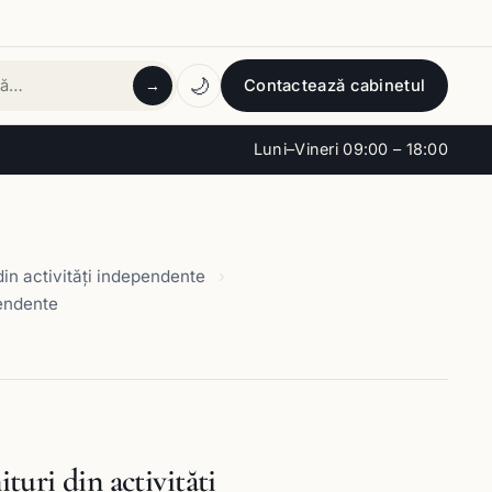
🌙
Contactează cabinetul
→
tă
Luni–Vineri 09:00 – 18:00
din activități independente
pendente
ituri din activități