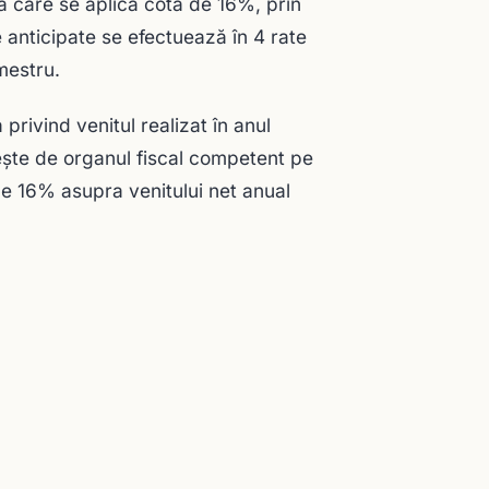
la care se aplică cota de 16%, prin
e anticipate se efectuează în 4 rate
imestru.
rivind venitul realizat în anul
eşte de organul fiscal competent pe
 de 16% asupra venitului net anual