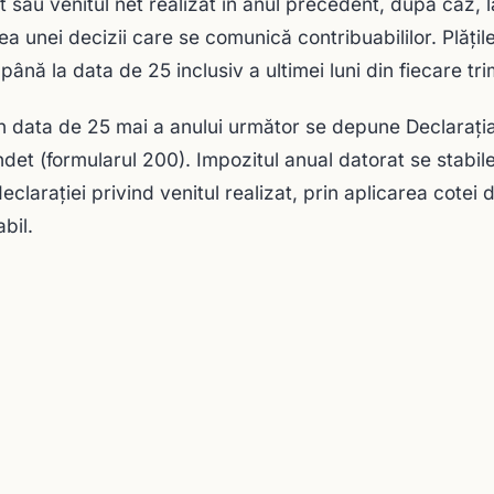
t sau venitul net realizat în anul precedent, după caz, 
ea unei decizii care se comunică contribuabililor. Plăţil
 până la data de 25 inclusiv a ultimei luni din fiecare tr
n data de 25 mai a anului următor se depune Declaraţia p
det (formularul 200). Impozitul anual datorat se stabil
eclaraţiei privind venitul realizat, prin aplicarea cotei
bil.