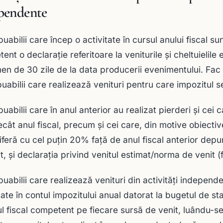
pendente
uabilii care încep o activitate în cursul anului fiscal su
nt o declaraţie referitoare la veniturile şi cheltuielile 
men de 30 zile de la data producerii evenimentului. Fac
buabilii care realizează venituri pentru care impozitul 
buabilii care în anul anterior au realizat pierderi și cei
ecât anul fiscal, precum și cei care, din motive obiectiv
iferă cu cel puțin 20% față de anul fiscal anterior depu
at, și declarația privind venitul estimat/norma de venit 
buabilii care realizează venituri din activități independ
pate în contul impozitului anual datorat la bugetul de sta
l fiscal competent pe fiecare sursă de venit, luându-se