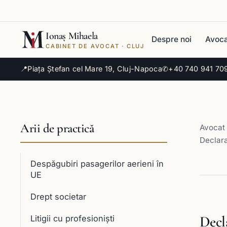
Ionaș Mihaela
Despre noi
Avoca
CABINET DE AVOCAT · CLUJ
📍
Piața Ștefan cel Mare 19, Cluj-Napoca
✆
+40 740 941 70
Arii de practică
Avocat 
Declara
Despăgubiri pasagerilor aerieni în
UE
Drept societar
Decla
Litigii cu profesioniști