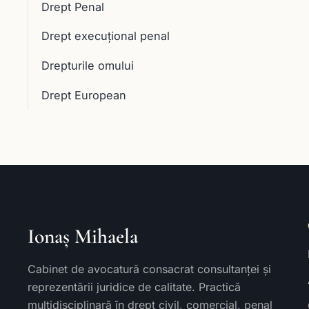
Drept Penal
Drept execuţional penal
Drepturile omului
Drept European
Ionaș Mihaela
Cabinet de avocatură consacrat consultanței și
reprezentării juridice de calitate. Practică
multidisciplinară în drept civil, comercial, penal