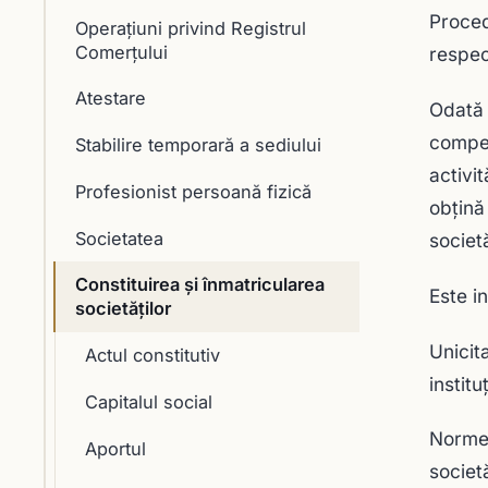
Proced
Operaţiuni privind Registrul
Comerţului
respect
Atestare
Odată 
compet
Stabilire temporară a sediului
activit
Profesionist persoană fizică
obţină 
Societatea
societă
Constituirea şi înmatricularea
Este in
societăţilor
Unicit
Actul constitutiv
institu
Capitalul social
Normele
Aportul
societă