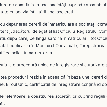
ura de constituire a unei societăţi cuprinde ansamblul fo
ate cu ocazia înfiinţării unei societăţi.
cu depunerea cererii de înmatriculare a societăţii comer
ent judecătorul delegat afiliat Oficiului Registrului C
ăţii, după care, pe lângă sarcina înmatriculării, tot Ofic
atât publicarea în Monitorul Oficial cât şi înregistrarea 
ţii ce solicit înmatricularea.
stituie o procedură unică de înregistrare şi autorizare a 
atea procedurii rezidă în aceea că în baza unei cereri d
ţie, Biroul Unic, certificatul de înregistrare conţinând c
 referitoare la constituirea societăţilor cuprind reguli d
ţi.