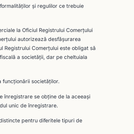
rmalităţilor şi regulilor ce trebuie
ciale la Oficiul Registrului Comerţului
omerţului autorizează desfăşurarea
iul Registrului Comerţului este obligat să
fiscală a societăţii, dar pe cheltuiala
funcţionării societăţilor.
e înregistrare se obţine de la aceeaşi
odul unic de înregistrare.
istincte pentru diferitele tipuri de