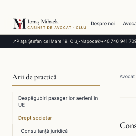
Ionaș Mihaela
Despre noi
Avoca
CABINET DE AVOCAT · CLUJ
📍
Piața Ștefan cel Mare 19, Cluj-Napoca
✆
+40 740 941 70
Arii de practică
Avocat 
Despăgubiri pasagerilor aerieni în
UE
Drept societar
Const
Consultanţă juridică