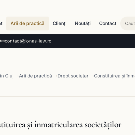
t
Arii de practică
Clienți
Noutăți
Contact
Cau
9
✉
contact@ionas-law.ro
in Cluj
Arii de practică
Drept societar
Constituirea şi înm
ituirea şi înmatricularea societăţilor