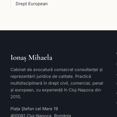
Drept European
Ionaș Mihaela
Cabinet de avocatură consacrat consultanței și
reprezentării juridice de calitate. Practică
multidisciplinară în drept civil, comercial, penal
și european, cu experiență în Cluj-Napoca din
2010.
Piața Ștefan cel Mare 19
400081
Cluj-Napoca
,
România