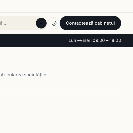
🌙
Contactează cabinetul
→
tă
Luni–Vineri 09:00 – 18:00
atricularea societăţilor