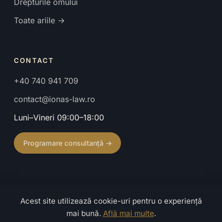
Drepturile omului
Toate ariile →
CONTACT
+40 740 941 709
contact@ionas-law.ro
Luni–Vineri 09:00–18:00
Programare consultanță →
Acest site utilizează cookie-uri pentru o experiență
© 2026 Cabinet de Avocat Ionaș Mihaela. Toate drepturile
mai bună.
Află mai multe
.
rezervate.