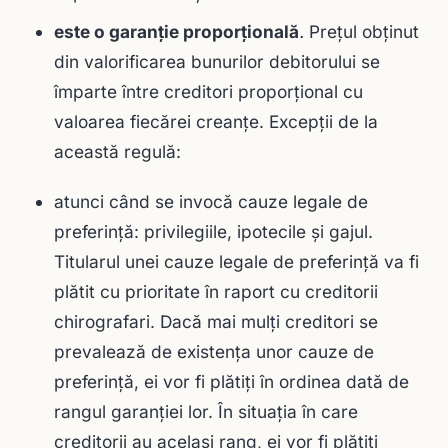
este o garanţie proporţională
.
Preţul obţinut
din valorificarea bunurilor debitorului se
împarte între creditori proporţional cu
valoarea fiecărei creanţe. Excepții de la
această regulă:
atunci când se invocă cauze legale de
preferinţă: privilegiile, ipotecile şi gajul.
Titularul unei cauze legale de preferinţă va fi
plătit cu prioritate în raport cu creditorii
chirografari. Dacă mai mulţi creditori se
prevalează de existenţa unor cauze de
preferinţă, ei vor fi plătiţi în ordinea dată de
rangul garanţiei lor. În situaţia în care
creditorii au acelaşi rang, ei vor fi plătiţi