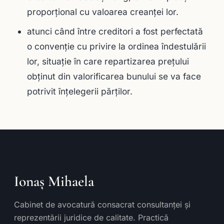
proporţional cu valoarea creanţei lor.
atunci când între creditori a fost perfectată
o convenţie cu privire la ordinea îndestulării
lor, situaţie în care repartizarea preţului
obţinut din valorificarea bunului se va face
potrivit înţelegerii părţilor.
Ionaș Mihaela
Cabinet de avocatură consacrat consultanței și
reprezentării juridice de calitate. Practică