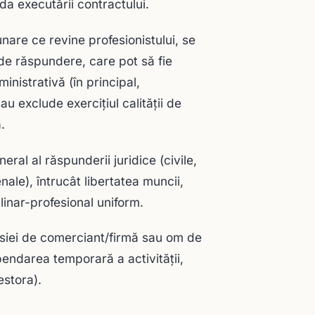
da executării contractului.
nare ce revine profesionistului, se
i de răspundere, care pot să fie
nistrativă (în principal,
u exclude exerciţiul calităţii de
.
al al răspunderii juridice (civile,
nale), întrucât libertatea muncii,
linar-profesional uniform.
fesiei de comerciant/firmă sau om de
pendarea temporară a activităţii,
estora).