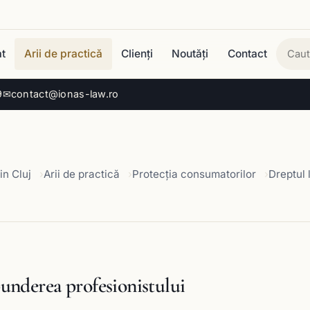
t
Arii de practică
Clienți
Noutăți
Contact
Cau
9
✉
contact@ionas-law.ro
in Cluj
Arii de practică
Protecția consumatorilor
Dreptul 
underea profesionistului