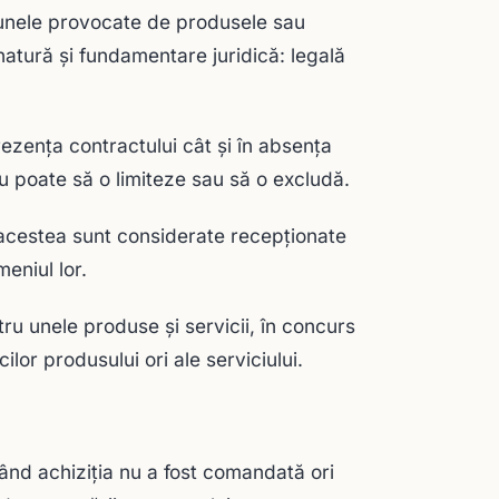
aunele provocate de produsele sau
atură şi fundamentare juridică: legală
ezenţa contractului cât şi în absenţa
nu poate să o limiteze sau să o excludă.
, acestea sunt considerate recepţionate
eniul lor.
ru unele produse şi servicii, în concurs
ilor produsului ori ale serviciului.
când achiziţia nu a fost comandată ori