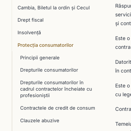
Răspun
Cambia, Biletul la ordin și Cecul
servic
Drept fiscal
şi con
Insolvență
Este o
Protecția consumatorilor
contra
Principii generale
Datori
Drepturile consumatorilor
în con
Drepturile consumatorilor în
Este o
cadrul contractelor încheiate cu
cu leg
profesioniştii
Contractele de credit de consum
Contra
Clauzele abuzive
Temeiu