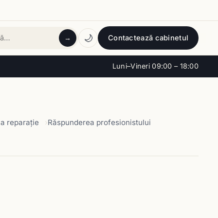
🌙
Contactează cabinetul
→
tă
Luni–Vineri 09:00 – 18:00
la reparaţie
Răspunderea profesionistului