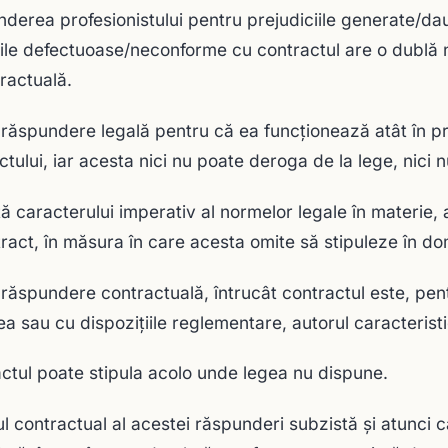
derea profesionistului pentru prejudiciile generate/d
iile defectuoase/neconforme cu contractul are o dublă n
tractuală.
 răspundere legală pentru că ea funcţionează atât în pr
ctului, iar acesta nici nu poate deroga de la lege, nici 
tă caracterului imperativ al normelor legale în materie
tract, în măsura în care acesta omite să stipuleze în dom
 răspundere contractuală, întrucât contractul este, pent
ea sau cu dispoziţiile reglementare, autorul caracteristic
ctul poate stipula acolo unde legea nu dispune.
l contractual al acestei răspunderi subzistă şi atunci 