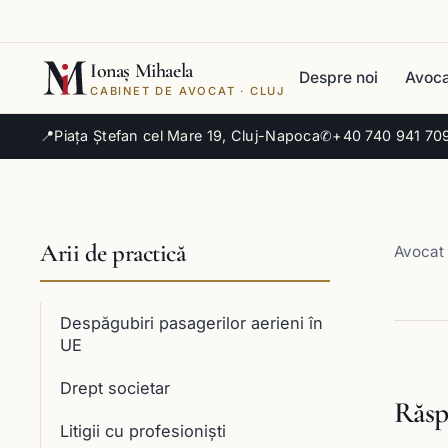
Ionaș Mihaela
Despre noi
Avoca
CABINET DE AVOCAT · CLUJ
📍
Piața Ștefan cel Mare 19, Cluj-Napoca
✆
+40 740 941 70
Arii de practică
Avocat 
Despăgubiri pasagerilor aerieni în
UE
Drept societar
Răsp
Litigii cu profesioniști