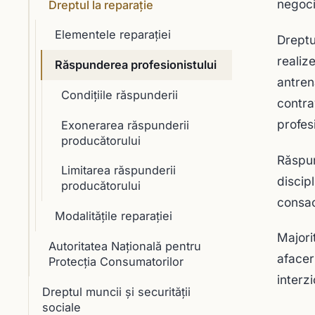
negoci
Dreptul la reparaţie
Elementele reparaţiei
Dreptu
realiz
Răspunderea profesionistului
antren
Condiţiile răspunderii
contra
profes
Exonerarea răspunderii
producătorului
Răspun
Limitarea răspunderii
discipl
producătorului
consac
Modalităţile reparaţiei
Majori
Autoritatea Naţională pentru
afacer
Protecţia Consumatorilor
interz
Dreptul muncii și securității
sociale