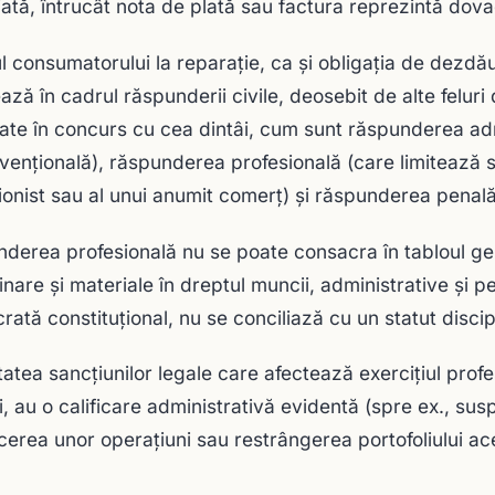
ată, întrucât nota de plată sau factura reprezintă dova
l consumatorului la reparaţie, ca şi obligaţia de dezdău
ează în cadrul răspunderii civile, deosebit de alte felur
ate în concurs cu cea dintâi, cum sunt răspunderea admi
venţională), răspunderea profesională (care limitează sa
ionist sau al unui anumit comerţ) şi răspunderea penală
derea profesională nu se poate consacra în tabloul gener
inare şi materiale în dreptul muncii, administrative şi pe
rată constituţional, nu se conciliază cu un statut discip
tatea sancţiunilor legale care afectează exerciţiul pro
i, au o calificare administrativă evidentă (spre ex., sus
icerea unor operaţiuni sau restrângerea portofoliului ac