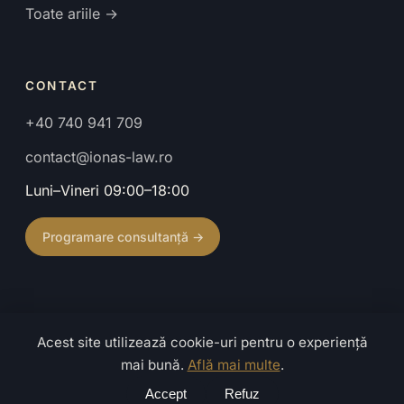
Toate ariile →
CONTACT
+40 740 941 709
contact@ionas-law.ro
Luni–Vineri 09:00–18:00
Programare consultanță →
Acest site utilizează cookie-uri pentru o experiență
© 2026 Cabinet de Avocat Ionaș Mihaela. Toate drepturile
mai bună.
Află mai multe
.
rezervate.
Confidențialitate
·
Termeni
·
Caută
Accept
Refuz