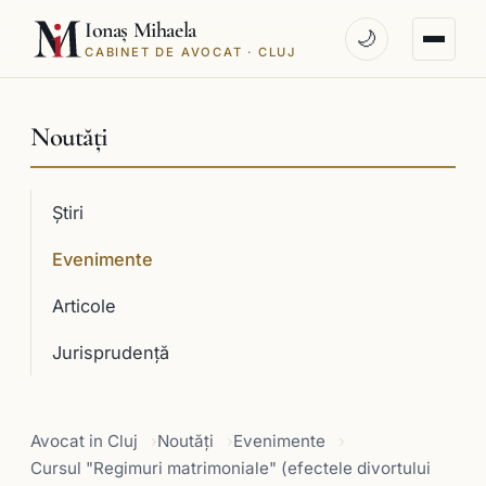
Ionaș Mihaela
🌙
CABINET DE AVOCAT · CLUJ
Noutăți
Știri
Evenimente
Articole
Jurisprudenţă
Avocat in Cluj
Noutăți
Evenimente
Cursul "Regimuri matrimoniale" (efectele divortului