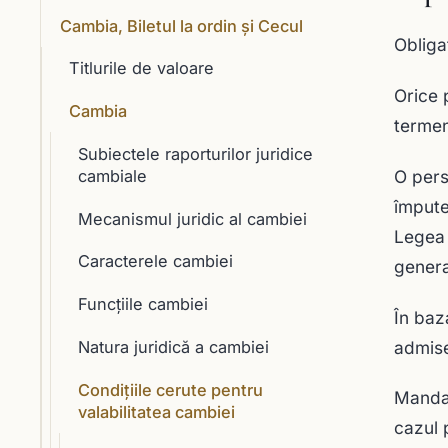
Cambia, Biletul la ordin și Cecul
Obliga
Titlurile de valoare
Orice 
Cambia
termen
Subiectele raporturilor juridice
cambiale
O pers
împute
Mecanismul juridic al cambiei
Legea 
Caracterele cambiei
genera
Funcţiile cambiei
În baz
admise
Natura juridică a cambiei
Condiţiile cerute pentru
Mandat
valabilitatea cambiei
cazul 