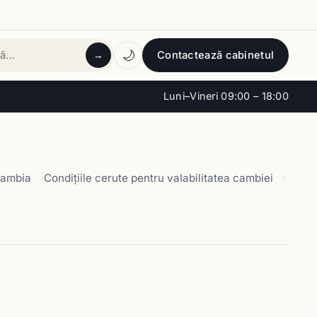
🌙
Contactează cabinetul
→
tă
Luni–Vineri 09:00 – 18:00
ambia
Condiţiile cerute pentru valabilitatea cambiei