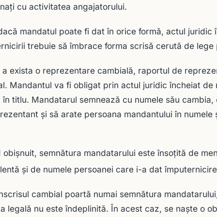
naţi cu activitatea angajatorului.
dacă mandatul poate fi dat în orice formă, actul juridic
rnicirii trebuie să îmbrace forma scrisă cerută de lege 
 a exista o reprezentare cambială, raportul de reprezenta
l. Mandantul va fi obligat prin actul juridic încheiat
t în titlu. Mandatarul semnează cu numele său cambia, 
rezentant şi să arate persoana mandantului în numele ş
.
 obişnuit, semnătura mandatarului este însoţită de menţ
lentă şi de numele persoanei care i-a dat împuternicire
nscrisul cambial poartă numai semnătura mandatarului,
ia legală nu este îndeplinită. În acest caz, se naşte o ob