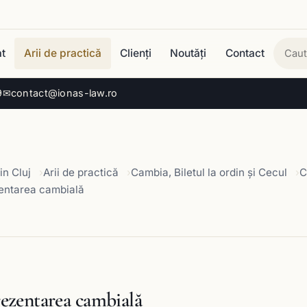
t
Arii de practică
Clienți
Noutăți
Contact
Cau
9
✉
contact@ionas-law.ro
in Cluj
Arii de practică
Cambia, Biletul la ordin și Cecul
C
entarea cambială
ezentarea cambială