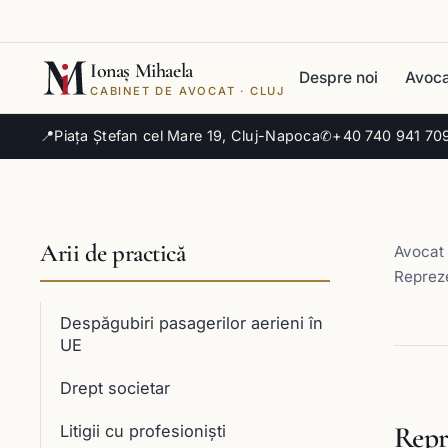
Ionaș Mihaela
Despre noi
Avoca
CABINET DE AVOCAT · CLUJ
📍
Piața Ștefan cel Mare 19, Cluj-Napoca
✆
+40 740 941 70
Arii de practică
Avocat 
Reprez
Despăgubiri pasagerilor aerieni în
UE
Drept societar
Repr
Litigii cu profesioniști