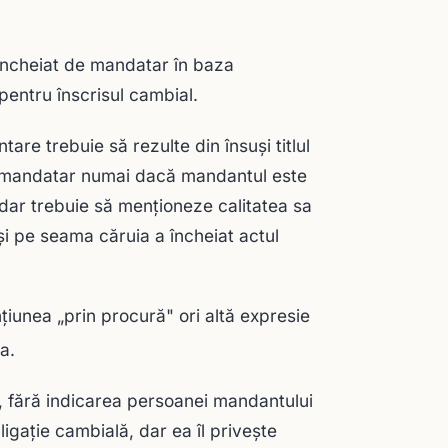
 încheiat de mandatar în baza
pentru înscrisul cambial.
re trebuie să rezulte din însuşi titlul
 de mandatar numai dacă mandantul este
dar trebuie să menţioneze calitatea sa
i pe seama căruia a încheiat actul
iunea „prin procură" ori altă expresie
a.
 fără indicarea persoanei mandantului
ligaţie cambială, dar ea îl priveşte