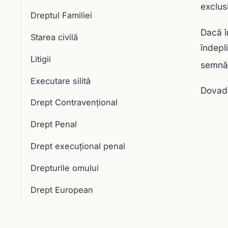
exclus
Dreptul Familiei
Dacă î
Starea civilă
îndepl
Litigii
semnăt
Executare silită
Dovada
Drept Contravențional
Drept Penal
Drept execuţional penal
Drepturile omului
Drept European