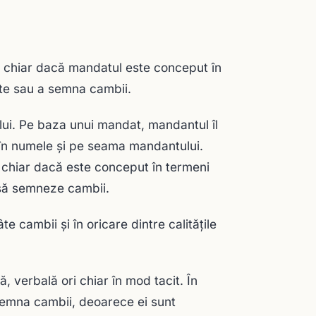
 chiar dacă mandatul este conceput în
ite sau a semna cambii.
lui. Pe baza unui mandat, mandantul îl
în numele şi pe seama mandantului.
l chiar dacă este conceput în termeni
i să semneze cambii.
e cambii şi în oricare dintre calităţile
, verbală ori chiar în mod tacit. În
 semna cambii, deoarece ei sunt