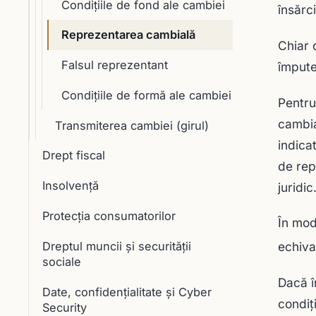
Condiţiile de fond ale cambiei
însărci
Reprezentarea cambială
Chiar 
Falsul reprezentant
împute
Condiţiile de formă ale cambiei
Pentru
cambia
Transmiterea cambiei (girul)
indica
Drept fiscal
de rep
Insolvență
juridic
Protecția consumatorilor
În mod
Dreptul muncii și securității
echiva
sociale
Dacă î
Date, confidențialitate și Cyber
condiț
Security