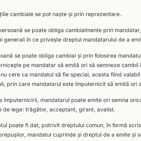
ţiile cambiale se pot naşte şi prin reprezentare.
persoană se poate obliga cambialmente prin mandatar,
i generali în ce priveşte dreptul mandatarului de a em
oană se poate obliga cambial şi prin folosirea mandatu
rniceşte pe mandatar să emită ori să semneze cambii 
nu cere ca mandatul să fie special, acesta fiind valabi
li, prin care mandatarul este împuternicit să emită or
a împuternicirii, mandatarul poate emite ori semna oricât
 de lege: trăgător, acceptant, girant, avalist.
ul poate fi dat, potrivit dreptului comun, în formă scrisă
prepuşiior, mandatul cuprinde şi dreptul de a emite şi