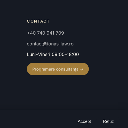
CONTACT
+40 740 941 709
contact@ionas-law.ro
Luni–Vineri 09:00–18:00
Programare consultanță →
Confidențialitate
·
Termeni
·
Caută
Accept
Refuz