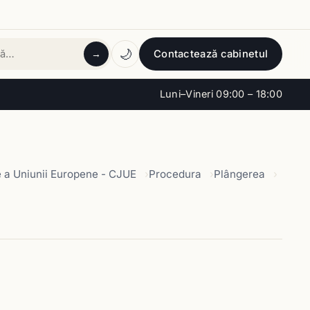
🌙
Contactează cabinetul
→
tă
Luni–Vineri 09:00 – 18:00
e a Uniunii Europene - CJUE
Procedura
Plângerea