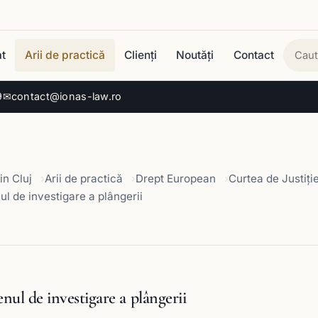
t
Arii de practică
Clienți
Noutăți
Contact
Cau
9
✉
contact@ionas-law.ro
in Cluj
Arii de practică
Drept European
Curtea de Justiți
l de investigare a plângerii
nul de investigare a plângerii