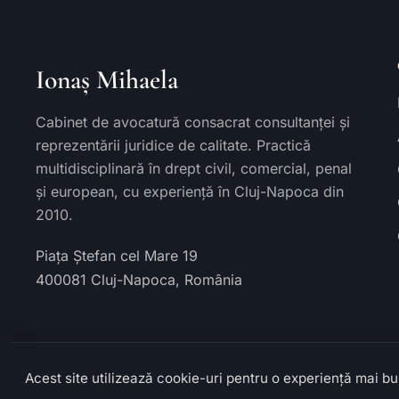
Ionaș Mihaela
Cabinet de avocatură consacrat consultanței și
reprezentării juridice de calitate. Practică
multidisciplinară în drept civil, comercial, penal
și european, cu experiență în Cluj-Napoca din
2010.
Piața Ștefan cel Mare 19
400081
Cluj-Napoca
,
România
Acest site utilizează cookie-uri pentru o experiență mai b
© 2026 Cabinet de Avocat Ionaș Mihaela. Toate drepturile re