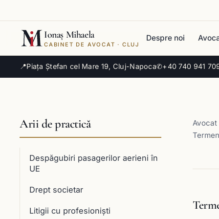
Ionaș Mihaela
Despre noi
Avoca
CABINET DE AVOCAT · CLUJ
📍
Piața Ștefan cel Mare 19, Cluj-Napoca
✆
+40 740 941 70
Arii de practică
Avocat 
Termenu
Despăgubiri pasagerilor aerieni în
UE
Drept societar
Terme
Litigii cu profesioniști