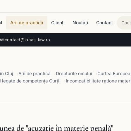
t
Arii de practică
Clienți
Noutăți
Contact
Cau
9
✉
contact@ionas-law.ro
in Cluj
Arii de practică
Drepturile omului
Curtea European
i legate de competența Curții
Incompatibilitate ratione mater
unea de "acuzaţie în materie penală"