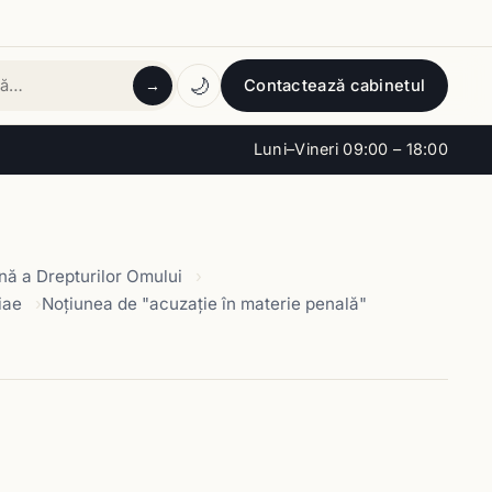
🌙
Contactează cabinetul
→
tă
Luni–Vineri 09:00 – 18:00
ă a Drepturilor Omului
iae
Noţiunea de "acuzaţie în materie penală"