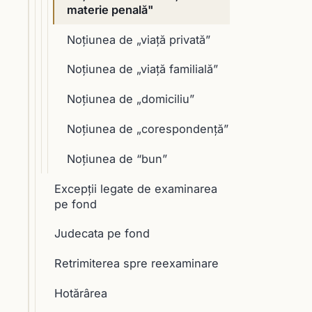
materie penală"
Noțiunea de „viaţă privată”
Noțiunea de „viaţă familială”
Noțiunea de „domiciliu”
Noțiunea de „corespondenţă”
Noţiunea de “bun”
Excepții legate de examinarea
pe fond
Judecata pe fond
Retrimiterea spre reexaminare
Hotărârea