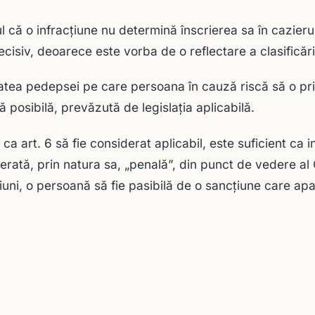
ul că o infracţiune nu determină înscrierea sa în cazierul
ecisiv, deoarece este vorba de o reflectare a clasificări
atea pedepsei pe care persoana în cauză riscă să o p
 posibilă, prevăzută de legislaţia aplicabilă.
 ca art. 6 să fie considerat aplicabil, este suficient ca 
erată, prin natura sa, „penală”, din punct de vedere al 
ţiuni, o persoană să fie pasibilă de o sancţiune care apa