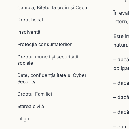
Cambia, Biletul la ordin și Cecul
În eva
Drept fiscal
intern
Insolvență
Este i
Protecția consumatorilor
natura
Dreptul muncii și securității
– dacă
sociale
obliga
Date, confidențialitate și Cyber
Security
– dacă
Dreptul Familiei
– dacă
Starea civilă
– dacă
Litigii
– cum 