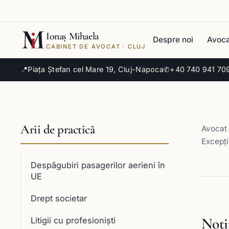
Ionaș Mihaela
Despre noi
Avoca
CABINET DE AVOCAT · CLUJ
📍
Piața Ștefan cel Mare 19, Cluj-Napoca
✆
+40 740 941 70
Arii de practică
Avocat 
Excepți
Despăgubiri pasagerilor aerieni în
UE
Drept societar
Noţi
Litigii cu profesioniști