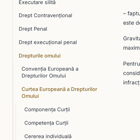
Executare silită
– fapt
Drept Contravențional
este d
Drept Penal
Gravit
Drept execuţional penal
maximă
Drepturile omului
Pentru
Convenția Europeană a
consid
Drepturilor Omului
infrac
Curtea Europeană a Drepturilor
Omului
Componenţa Curţii
Competența Curții
Cererea individuală