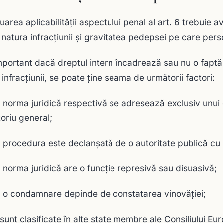
luarea aplicabilităţii aspectului penal al art. 6 trebuie 
, natura infracţiunii și gravitatea pedepsei pe care per
mportant dacă dreptul intern încadrează sau nu o faptă p
 infracțiunii, se poate ţine seama de următorii factori:
 norma juridică respectivă se adresează exclusiv unui 
toriu general;
 procedura este declanşată de o autoritate publică cu a
 norma juridică are o funcţie represivă sau disuasivă;
 o condamnare depinde de constatarea vinovăţiei;
sunt clasificate în alte state membre ale Consiliului E