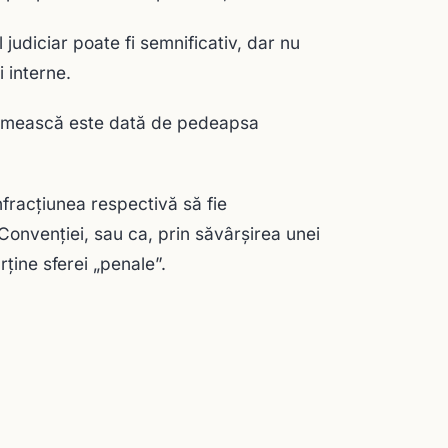
 judiciar poate fi semnificativ, dar nu
i interne.
rimească este dată de pedeapsa
infracţiunea respectivă să fie
Convenţiei, sau ca, prin săvârşirea unei
rţine sferei „penale”.