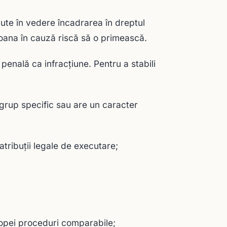
avute în vedere încadrarea în dreptul
soana în cauză riscă să o primească.
enală ca infracţiune. Pentru a stabili
grup specific sau are un caracter
tribuţii legale de executare;
uropei proceduri comparabile;