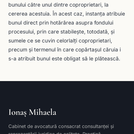
bunului către unul dintre coproprietari, la
cererea acestuia. În acest caz, instanţa atribuie
bunul direct prin hotărârea asupra fondului
procesului, prin care stabileşte, totodată, şi
sumele ce se cuvin celorlalţi coproprietari,
precum şi termenul în care copărtaşul căruia i
s-a atribuit bunul este obligat să le plătească.
Ionaș Mihaela
Cabinet de avocatură consacrat consultanței și
reprezentării juridice de calitate. Practică