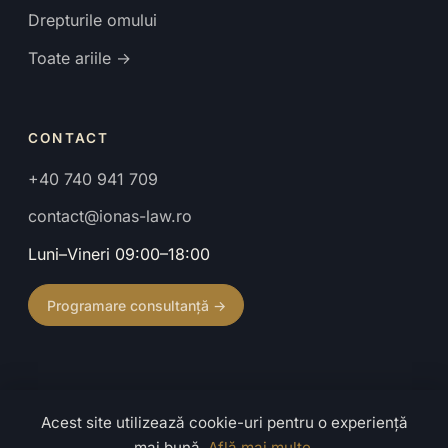
Drepturile omului
Toate ariile →
CONTACT
+40 740 941 709
contact@ionas-law.ro
Luni–Vineri 09:00–18:00
Programare consultanță →
Acest site utilizează cookie-uri pentru o experiență
© 2026 Cabinet de Avocat Ionaș Mihaela. Toate drepturile
mai bună.
Află mai multe
.