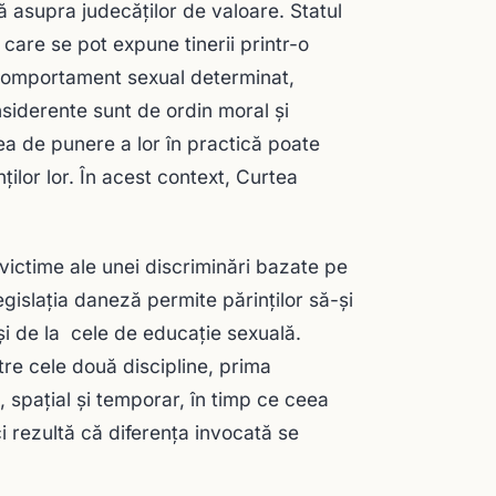
 asupra judecăţilor de valoare. Statul
 care se pot expune tinerii printr-o
n comportament sexual determinat,
siderente sunt de ordin moral şi
ea de punere a lor în practică poate
ţilor lor. În acest context, Curtea
victime ale unei discriminări bazate pe
legislaţia daneză permite părinţilor să-şi
şi de la cele de educaţie sexuală.
tre cele două discipline, prima
, spaţial şi temporar, în timp ce ceea
i rezultă că diferenţa invocată se