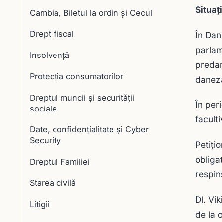
Situaț
Cambia, Biletul la ordin și Cecul
Drept fiscal
În Dan
parlam
Insolvență
predar
Protecția consumatorilor
daneză,
Dreptul muncii și securității
În per
sociale
faculti
Date, confidențialitate și Cyber
Security
Petiţio
obliga
Dreptul Familiei
respin
Starea civilă
Dl. Vi
Litigii
de la 