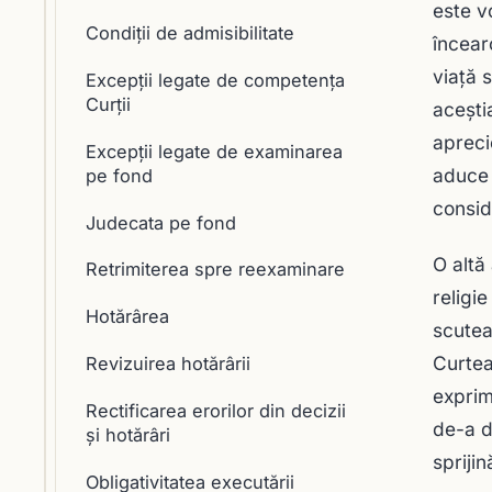
este v
Condiții de admisibilitate
încear
viaţă 
Excepții legate de competența
Curții
aceşti
apreci
Excepții legate de examinarea
aduce 
pe fond
conside
Judecata pe fond
O altă
Retrimiterea spre reexaminare
religi
Hotărârea
scutea
Curtea
Revizuirea hotărârii
exprim
Rectificarea erorilor din decizii
de-a d
şi hotărâri
sprijin
Obligativitatea executării