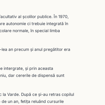
ultativ al şcolilor publice. În 1970,
re autonomie ci trebuie integrată în
 şcolare normale, în special limba
0-lea an precum şi anul pregătitor era
le intergrate, şi prin aceasta
niu, dar cererile de dispensă sunt
sc la Varde. După ce şi-au retras copilul
p de un an, fetiţa reluând cursurile