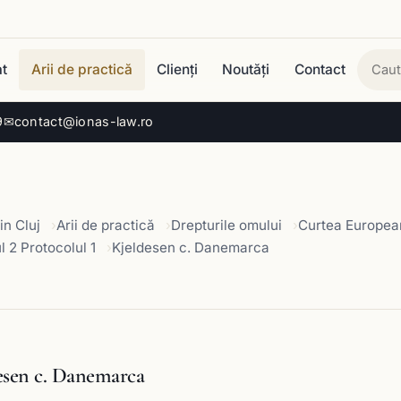
t
Arii de practică
Clienți
Noutăți
Contact
Cau
9
✉
contact@ionas-law.ro
in Cluj
Arii de practică
Drepturile omului
Curtea European
l 2 Protocolul 1
Kjeldesen c. Danemarca
esen c. Danemarca