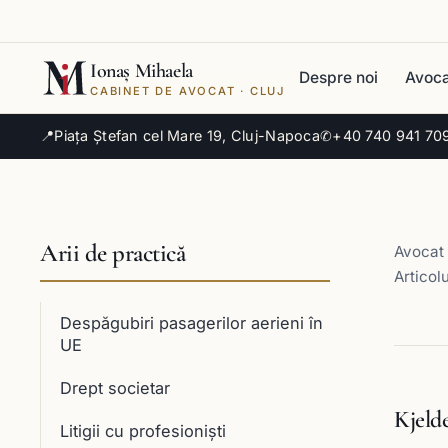
Ionaș Mihaela
Despre noi
Avoca
CABINET DE AVOCAT · CLUJ
📍
Piața Ștefan cel Mare 19, Cluj-Napoca
✆
+40 740 941 70
Arii de practică
Avocat 
Articolu
Despăgubiri pasagerilor aerieni în
UE
Drept societar
Kjeld
Litigii cu profesioniști