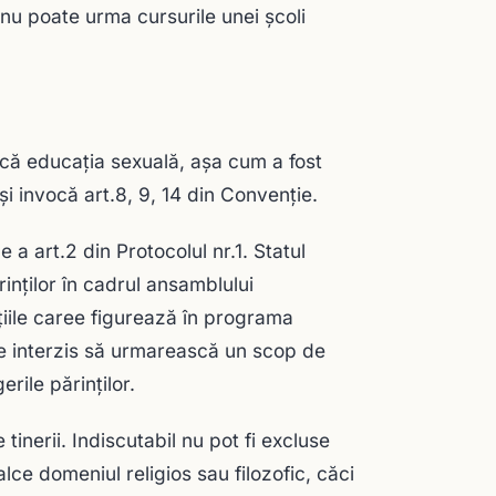
 nu poate urma cursurile unei şcoli
 că educaţia sexuală, aşa cum a fost
şi invocă art.8, 9, 14 din Convenţie.
a art.2 din Protocolul nr.1. Statul
rinţilor în cadrul ansamblului
iile caree figurează în programa
 este interzis să urmarească un scop de
rile părinţilor.
tinerii. Indiscutabil nu pot fi excluse
lce domeniul religios sau filozofic, căci