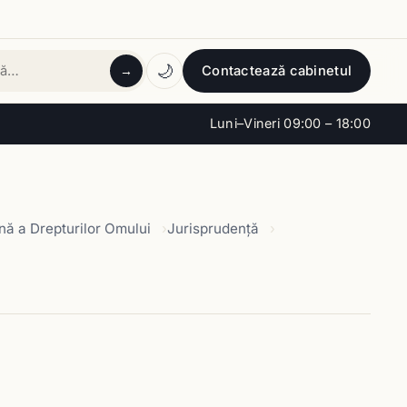
🌙
Contactează cabinetul
→
tă
Luni–Vineri 09:00 – 18:00
ă a Drepturilor Omului
Jurisprudență