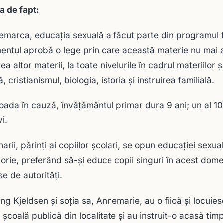
ia de fapt:
emarca, educaţia sexuală a făcut parte din programul fac
entul aprobă o lege prin care această materie nu mai a
ea altor materii, la toate nivelurile în cadrul materiilor
 cristianismul, biologia, istoria şi instruirea familială.
ioada în cauză, învăţământul primar dura 9 ani; un al 1
vi.
narii, părinţi ai copiilor şcolari, se opun educaţiei sexua
torie, preferând să-şi educe copii singuri în acest dome
se de autorităţi.
king Kjeldsen şi soţia sa, Annemarie, au o fiică şi locuie
o şcoală publică din localitate şi au instruit-o acasă tim