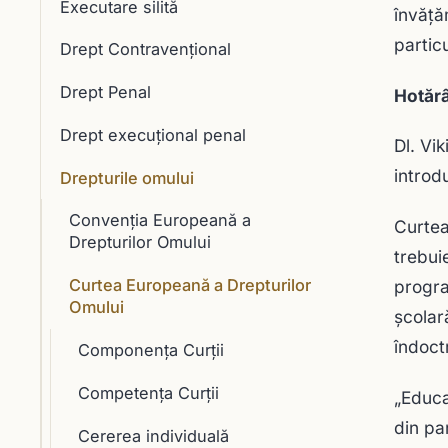
Executare silită
învăţă
partic
Drept Contravențional
Drept Penal
Hotărâ
Drept execuţional penal
Dl. Vi
introd
Drepturile omului
Convenția Europeană a
Curtea
Drepturilor Omului
trebui
Curtea Europeană a Drepturilor
progra
Omului
şcolar
îndoct
Componenţa Curţii
Competența Curții
„Educa
din pa
Cererea individuală