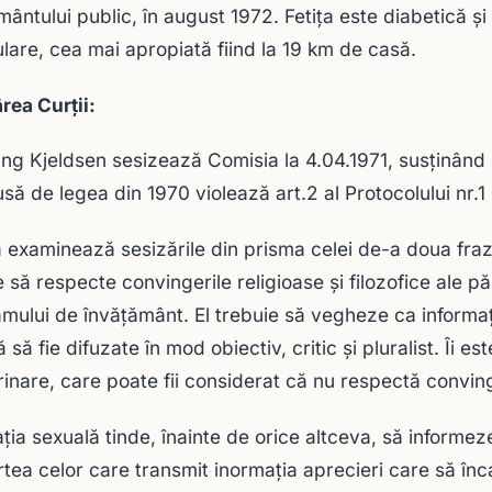
mântului public, în august 1972. Fetiţa este diabetică şi
ulare, cea mai apropiată fiind la 19 km de casă.
rea Curții:
king Kjeldsen sesizează Comisia la 4.04.1971, susţinând
usă de legea din 1970 violează art.2 al Protocolului nr.1 
 examinează sesizările din prisma celei de-a doua fraze 
e să respecte convingerile religioase şi filozofice ale pă
mului de învăţământ. El trebuie să vegheze ca informaţ
ă să fie difuzate în mod obiectiv, critic şi pluralist. Îi
rinare, care poate fii considerat că nu respectă convinge
ţia sexuală tinde, înainte de orice altceva, să informeze 
rtea celor care transmit inormaţia aprecieri care să înca