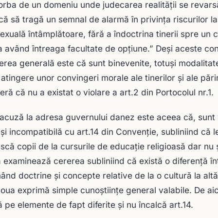
orba de un domeniu unde judecarea realităţii se revarsă
că să tragă un semnal de alarmă în privinţa riscurilor la
sexuală întâmplătoare, fără a îndoctrina tinerii spre u
a având întreaga facultate de opţiune.” Deşi aceste con
erea generală este că sunt binevenite, totuşi modalitat
atingere unor convingeri morale ale tinerilor şi ale părin
ră că nu a existat o violare a art.2 din Portocolul nr.1.
 acuză la adresa guvernului danez este aceea că, sunt 
e şi incompatibilă cu art.14 din Convenţie, subliniind că 
scă copii de la cursurile de educaţie religioasă dar nu 
 examinează cererea subliniind că există o diferenţă în
ând doctrine şi concepte relative de la o cultură la altă
oua exprimă simple cunoştiinţe general valabile. De aic
ă pe elemente de fapt diferite şi nu încalcă art.14.